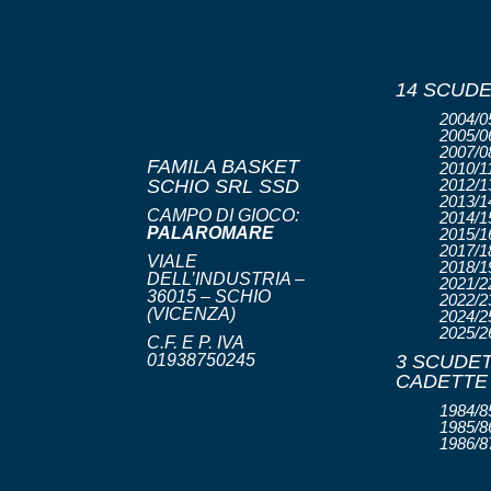
14 SCUDE
2004/05
2005/06
2007/08
FAMILA BASKET
2010/11
SCHIO SRL SSD
2012/13
2013/14
CAMPO DI GIOCO:
2014/15
PALAROMARE
2015/16
2017/18
VIALE
2018/19
DELL’INDUSTRIA –
2021/22
36015 – SCHIO
2022/23
(VICENZA)
2024/25
2025/2
C.F. E P. IVA
01938750245
3 SCUDET
CADETTE
1984/85
1985/86
1986/8