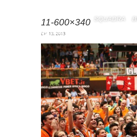
SQUADRA
B
11-600×340
Dic 13, 2013