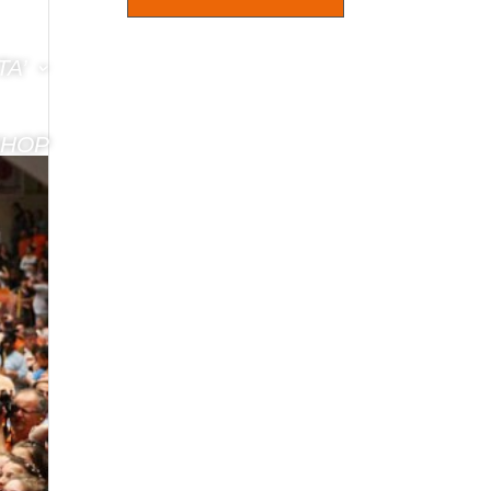
TA’
SHOP