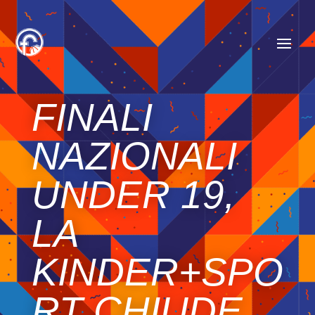
FINALI
NAZIONALI
UNDER 19,
LA
KINDER+SPO
RT CHIUDE