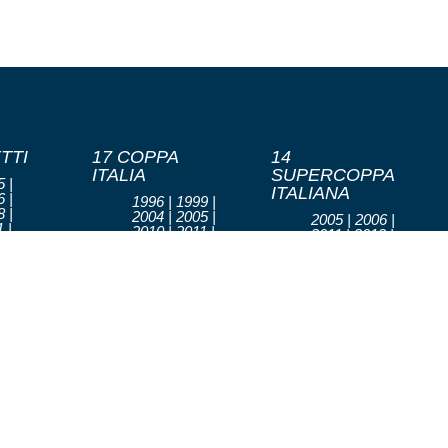
TTI
17 COPPA
14
ITALIA
SUPERCOPPA
 |
ITALIANA
 |
1996 | 1999 |
 |
2004 | 2005 |
2005 | 2006 |
 |
2010 | 2011 |
2011 | 2012 |
 |
2013 | 2014 |
2013 | 2014 |
 |
2015 | 2017 |
2015 | 2016 |
 |
2018 | 2021 |
2017 | 2018 |
 |
2022 | 2023 |
2019 | 2021 |
 |
2024 | 2025 |
2022 | 2025
 |
2026
 |
EUROLEGA
 |
 |
2022/23 | 3°
6
CLASSIFICATO
TI