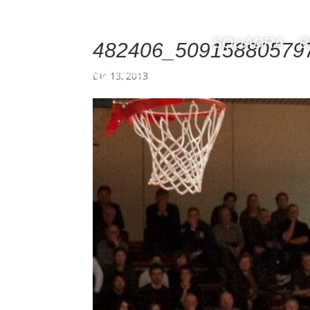
SQUADRA
B
482406_50915880579
Dic 13, 2013