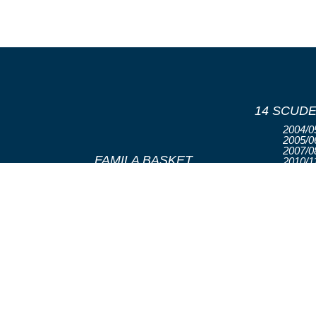
14 SCUDE
2004/05
2005/06
2007/08
FAMILA BASKET
2010/11
SCHIO SRL SSD
2012/13
2013/14
CAMPO DI GIOCO:
2014/15
PALAROMARE
2015/16
2017/18
VIALE
2018/19
DELL’INDUSTRIA –
2021/22
36015 – SCHIO
2022/23
(VICENZA)
2024/25
2025/2
C.F. E P. IVA
01938750245
3 SCUDET
CADETTE