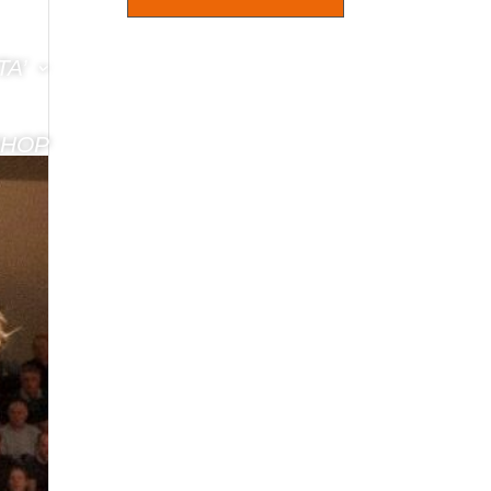
TA’
SHOP