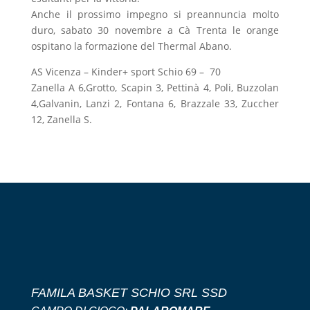
Anche il prossimo impegno si preannuncia molto
duro, sabato 30 novembre a Cà Trenta le orange
ospitano la formazione del Thermal Abano.
AS Vicenza – Kinder+ sport Schio 69 – 70
Zanella A 6,Grotto, Scapin 3, Pettinà 4, Poli, Buzzolan
4,Galvanin, Lanzi 2, Fontana 6, Brazzale 33, Zuccher
12, Zanella S.
FAMILA BASKET SCHIO SRL SSD