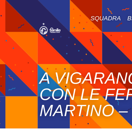
SQUADRA
B
A VIGARAN
CON LE FE
MARTINO –