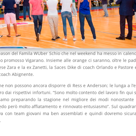
season del Famila WUber Schio che nel weekend ha messo in calend
 promosso Vigarano. Insieme alle orange ci saranno, oltre le pad
se Zara e la ex Zanetti, la Saces Dike di coach Orlando e Pastore e 
 coach Abignente.
che non possono ancora disporre di Ress e Anderson; le lunga a l’e
o dai rispettivi infortuni. “Sono molto contento del lavoro fin qui s
iamo preparando la stagione nel migliore dei modi nonostante 
Vedo però molto affiatamento e rinnovato entusiasmo”. Sul quadra
rova con team giovani ma ben assemblati e quindi dovremo sicu
.