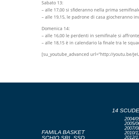
Sabato 13:
– alle 17,00 si sfideranno nella prima semifina
– alle 19,15, le padrone di casa giocheranno in
Domenica 14:
– alle 16,00 le perdenti in semifinale si affron
– alle 18,15 è in calendario la finale tra le squ
[su_youtube_advanced url=”http://youtu.be/J
14 SCUDE
2004/05
2005/06
2007/08
FAMILA BASKET
2010/11
SCHIO SRL SSD
2012/13