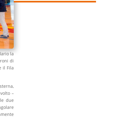
ario la
roni di
il Fila
sterna,
volto –
le due
ngolare
ramente