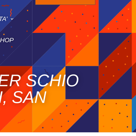
TA’
SHOP
BER SCHIO
, SAN