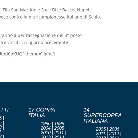
le Fila San Martino e Sace Dike Basket Napoli;
vece contro le pluricampionesse italiane di Schio.
teranno a per l’assegnazione del 3° posto
adre vincitrici il giorno precedente
eUfpd6pKUQ” theme=”light”]
TTI
17 COPPA
14
ITALIA
SUPERCOPPA
 |
ITALIANA
 |
1996 | 1999 |
 |
2004 | 2005 |
2005 | 2006 |
 |
2010 | 2011 |
2011 | 2012 |
 |
2013 | 2014 |