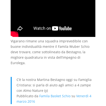
Vigarano rimane una squadra imprevedibile con
buone individualità mentre il Famila Wuber Schio
deve trovare, come sottolineato da Bestagno, la
migliore quadratura in vista dell’impegno di
Eurolega.
C’è la nostra Martina Bestagno oggi su Famiglia
Cristiana: si parla di aiuto agli amici a 4 zampe
con Almo Nature (y)
Pubblicato da
Famila Basket Schio
su
Venerdì 4
marzo 2016