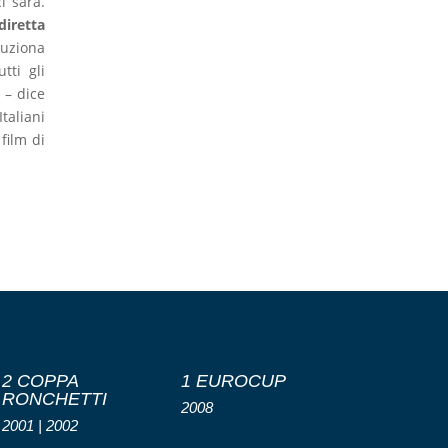
i sarà.
diretta
luziona
tti gli
 – dice
taliani
film di
2 COPPA
1 EUROCUP
RONCHETTI
2008
2001 | 2002