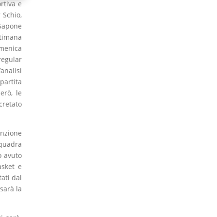
rtiva e
 Schio,
Sapone
ttimana
omenica
regular
analisi
partita
erò, le
cretato
enzione
squadra
o avuto
asket e
ati dal
sarà la