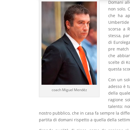
Domani all
non solo. C
che ha ap
Umbertide 
scorsa a R
stessa, pa
di Eurolega
pre match 
che abbiamo
scelte di K
questa scon
Con un sol
adesso è tu
coach Miguel Mendéz
della qual
ragione so
talento: no
nostro pubblico, che in casa fa sempre la diffe
partita di domani rispetto a quella della sett