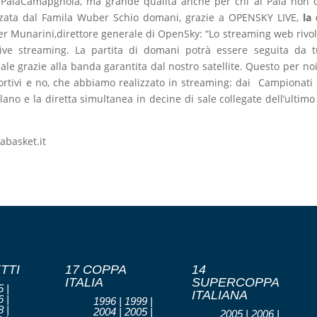
 PalaCamapgnola, ma grande qualità anche per chi al Pala non c
izzata dal Famila Wuber Schio domani, grazie a OPENSKY LIVE,
la 
er Munarini,direttore generale di OpenSky: “Lo streaming web rivo
 live streaming. La partita di domani potrà essere seguita da tu
le grazie alla banda garantita dal nostro satellite. Questo per noi
portivi e no, che abbiamo realizzato in streaming: dai Campionati I
lano e la diretta simultanea in decine di sale collegate dell’ultimo 
labasket.it
TTI
17 COPPA
14
ITALIA
SUPERCOPPA
 |
ITALIANA
 |
1996 | 1999 |
 |
2004 | 2005 |
2005 | 2006 |