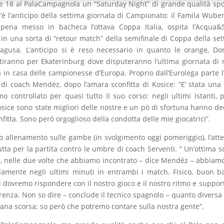
e 18 al PalaCampagnola un “Saturday Night” di grande qualità spo
’è l’anticipo della settima giornata di Campionato: il Famila Wuber
pena messo in bacheca l’ottava Coppa Italia, ospita l’Acqua&
in una sorta di “retour match” della semifinale di Coppa della se
agusa. L’anticipo si è reso necessario in quanto le orange, D
rtiranno per Ekaterinburg dove disputeranno l’ultima giornata di 
 in casa delle campionesse d’Europa. Proprio dall’Eurolega parte l’
di coach Mendéz, dopo l’amara sconfitta di Kosice: “E’ stata una 
 controllato per quasi tutto il suo corso: negli ultimi istanti, p
osice sono state migliori delle nostre e un pò di sfortuna hanno de
fitta. Sono però orgoglioso della condotta delle mie giocatrici”.
o allenamento sulle gambe (in svolgimento oggi pomeriggio), l’att
tta per la partita contro le umbre di coach Serventi. ” Un’ottima 
e, nelle due volte che abbiamo incontrato – dice Mendéz – abbiam
lamente negli ultimi minuti in entrambi i match. Fisico, buon b
i dovremo rispondere con il nostro gioco e il nostro ritmo e support
renza. Non so dire – conclude il tecnico spagnolo – quanto diversa 
imana scorsa; so però che potremo contare sulla nostra gente”.