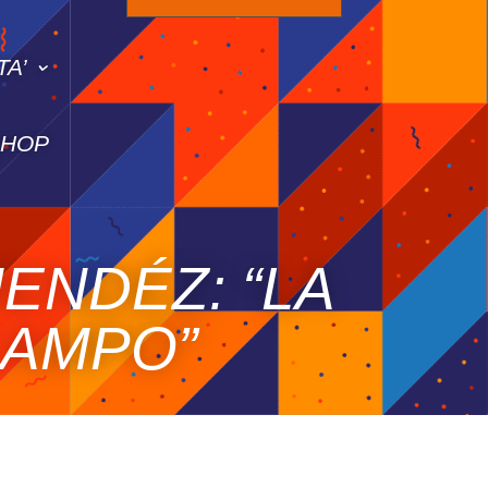
TA’
SHOP
ENDÉZ: “LA
CAMPO”