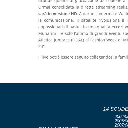
Grande qualità di gioco, come da copione al
Ormai consolidata la diretta streaming real
sarà in versione HD
. A darne conferma è Walt
la comunicazione. Il satellite rivoluziona il
appassionati di basket in una qualità ecceziona
Munarini – è solo l’ultimo di grandi eventi, s
Atletica Juniores (FIDAL) al Fashion Week di Mi
Pif”.
Il live potrà essere seguito collegandosi a fami
14 SCUDE
2004/05
2005/06
2007/08