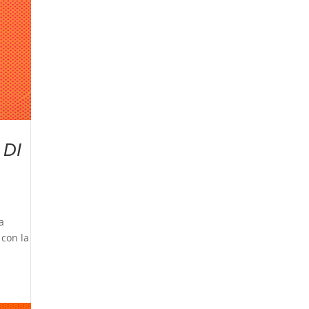
 DI
a
 con la