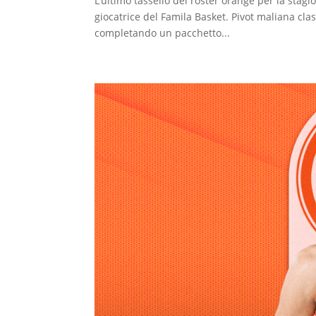
L’ultimo tassello del roster orange per la sta
giocatrice del Famila Basket. Pivot maliana clas
completando un pacchetto...