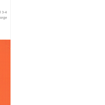
l 3-4
eorge