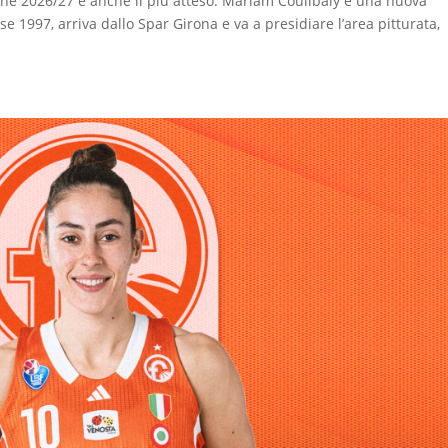
gione 2026/27 è anche il più atteso: Mariam Coulibaly è una nuova
se 1997, arriva dallo Spar Girona e va a presidiare l’area pitturata,