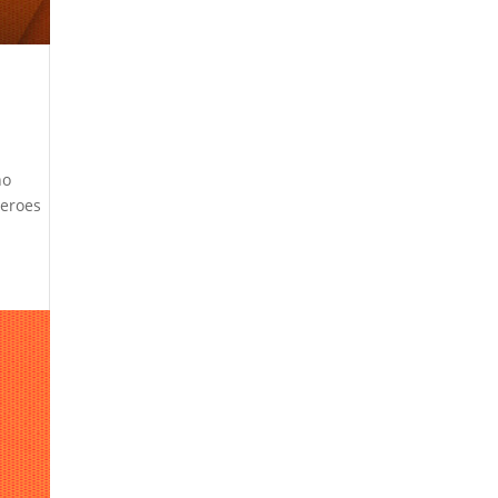
no
oeroes