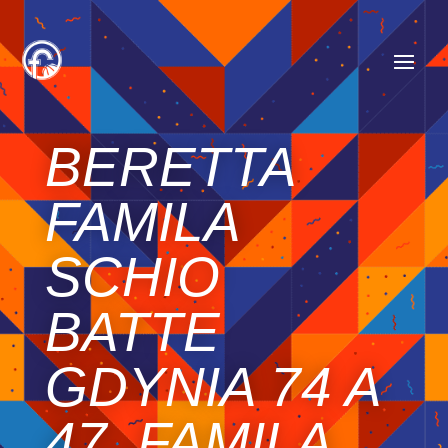
BERETTA
FAMILA
SCHIO
BATTE
GDYNIA 74 A
47, FAMILA