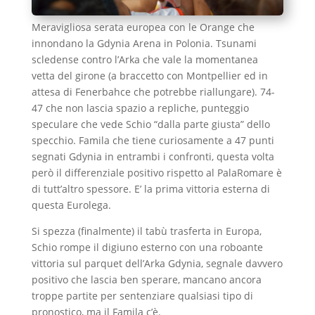
Meravigliosa serata europea con le Orange che
innondano la Gdynia Arena in Polonia. Tsunami
scledense contro l’Arka che vale la momentanea
vetta del girone (a braccetto con Montpellier ed in
attesa di Fenerbahce che potrebbe riallungare). 74-
47 che non lascia spazio a repliche, punteggio
speculare che vede Schio “dalla parte giusta” dello
specchio. Famila che tiene curiosamente a 47 punti
segnati Gdynia in entrambi i confronti, questa volta
però il differenziale positivo rispetto al PalaRomare è
di tutt’altro spessore. E’ la prima vittoria esterna di
questa Eurolega.
Si spezza (finalmente) il tabù trasferta in Europa,
Schio rompe il digiuno esterno con una roboante
vittoria sul parquet dell’Arka Gdynia, segnale davvero
positivo che lascia ben sperare, mancano ancora
troppe partite per sentenziare qualsiasi tipo di
pronostico, ma il Famila c’è.