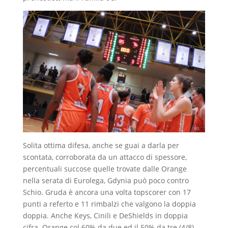
Solita ottima difesa, anche se guai a darla per
scontata, corroborata da un attacco di spessore,
percentuali succose quelle trovate dalle Orange
nella serata di Eurolega, Gdynia può poco contro
Schio. Gruda è ancora una volta topscorer con 17
punti a referto e 11 rimbalzi che valgono la doppia
doppia. Anche Keys, Cinili e DeShields in doppia
cifra. Orange col 60% da due ed il 50% da tre (4/8),