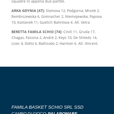
squadre in appena due partite.
ARKA GDYNIA [47]:
Slamova 12, Podgorna, Misiek 2,
Rembiszewska 6, Greinacher 2, Niemojewska, Papova
10, Kastanek 11, Guelich Balintova 4. All. Vetra
BERETTA FAMILA SCHIO [74]:
Cinili 11, Gruda 17,
Chagas, Fassina 2, Andrè 2, Keys 10, De Shileds 14,
Lisec 4, Dotto 6, Battisodo 2, Harmon 6. All. Vincent.
FAMILA BASKET SCHIO SRL SSD
CAMPO DI GIOCO:
PALAROMARE