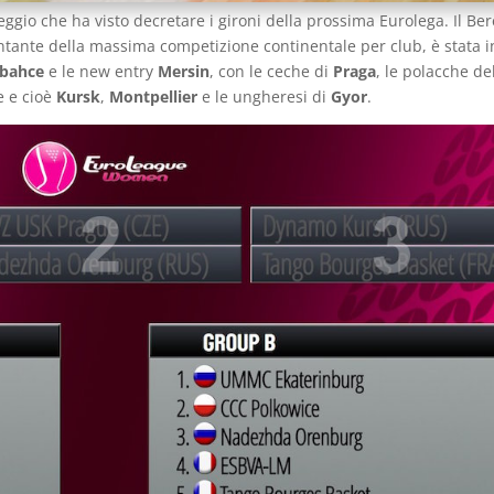
teggio che ha visto decretare i gironi della prossima Eurolega. Il Ber
ntante della massima competizione continentale per club, è stata i
rbahce
e le new entry
Mersin
, con le ceche di
Praga
, le polacche de
e e cioè
Kursk
,
Montpellier
e le ungheresi di
Gyor
.