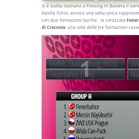
Si è svolta stamane a Freising in Baviera il sor
Famila Schio, ancora una volta unica rapprese
con due formazioni turche , la corazzata
Fene
di Cracovia
, una sola delle tre formazioni russ