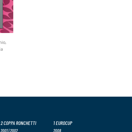
hio,
la
e
2 COPPA RONCHETTI
1 EUROCUP
2001 | 2002
2008