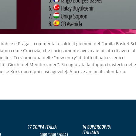
rbahce e Praga – commenta a caldo il giemme del Famila Basket Sc
ciamo come Cracovia, che curiosamente avevo auspicato di avere al
ellier. Troviamo una delle “new entry” di tutto il palcoscenico
lti i Giochi del Mediterraneo”. Scongiurata la doppia trasferta nell
 se Kurk non è poi così agevole). A breve anche il calendario.
17 COPPA ITALIA
14 SUPERCOPPA
ITALIANA
|
1996 | 1999 | 2004 |