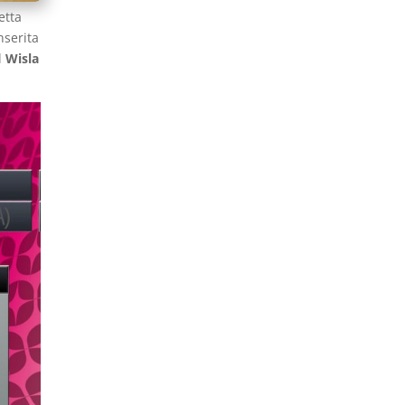
etta
nserita
l
Wisla