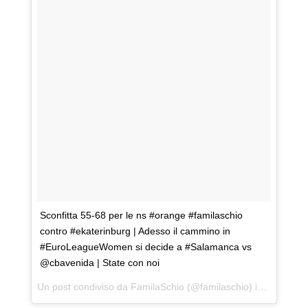
Sconfitta 55-68 per le ns #orange #familaschio
contro #ekaterinburg | Adesso il cammino in
#EuroLeagueWomen si decide a #Salamanca vs
@cbavenida | State con noi
Un post condiviso da
FamilaSchio
(@familaschio) in data:
Gen