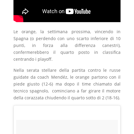
Le orange, la settimana prossima, vincendo in
Spagna (o perdendo con uno scarto inferiore di 10
punti, in forza alla differenza canestri),
confermerebbero il quarto posto in classifica
centrando i playoff.
Nella serata stellare della partita contro le russe
guidate da coach Mendéz, le orange partono con il
piede giusto (12-6) ma dopo il time chiamato dal
tecnico spagnolo, cominciano a far girare il motore
della corazzata chiudendo il quarto sotto di 2 (18-16).