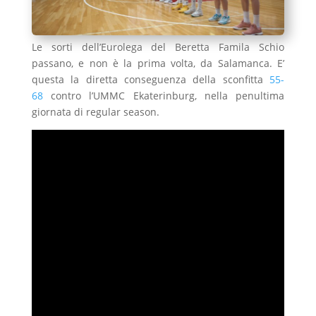
Le sorti dell’Eurolega del Beretta Famila Schio
passano, e non è la prima volta, da Salamanca. E’
questa la diretta conseguenza della sconfitta
55-
68
contro l’UMMC Ekaterinburg, nella penultima
giornata di regular season.