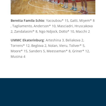
Beretta Famila Schio
: Yacoubou* 15, Gatti, Miyem* 8
, Tagliamento, Anderson* 10, Masciadri, Hruscakova
2, Zandalasini* 8, Ngo Ndjock, Dotto* 10, Macchi 2
UMMC Ekaterinburg
: Arteshina 3, Beliakova 2,
Torrens* 12, Beglova 2, Nolan, Vieru, Toliver* 5,
Moore* 15, Sanders 5, Meesseman* 8, Griner* 12,
Musina 4