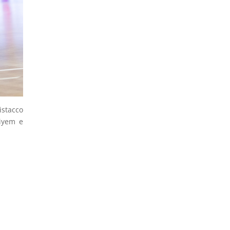
istacco
Miyem e
,