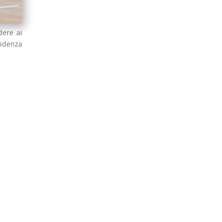
dere ai
videnza