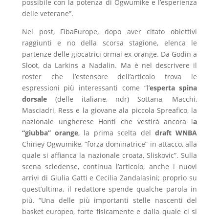
possibile con la potenza di Ogwumike e l’esperienza
delle veterane”.
Nel post, FibaEurope, dopo aver citato obiettivi
raggiunti e no della scorsa stagione, elenca le
partenze delle giocatrici ormai ex orange. Da Godin a
Sloot, da Larkins a Nadalin. Ma è nel descrivere il
roster che l’estensore dell’articolo trova le
espressioni più interessanti come “l’
esperta spina
dorsale
(delle italiane, ndr) Sottana, Macchi,
Masciadri, Ress e la giovane ala piccola Spreafico, la
nazionale ungherese Honti che vestirà ancora l
a
“giubba” orange
, la prima scelta del
draft WNBA
Chiney Ogwumike, “forza dominatrice” in attacco, alla
quale si affianca la nazionale croata, Sliskovic”. Sulla
scena scledense, continua l’articolo, anche i nuovi
arrivi di Giulia Gatti e Cecilia Zandalasini; proprio su
quest’ultima, il redattore spende qualche parola in
più. “Una delle più importanti stelle nascenti del
basket europeo, forte fisicamente e dalla quale ci si