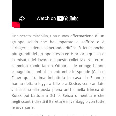
Una serata mirabilia, una nuova affermazione di un
gruppo solido che ha imparato a soffrire e a
stringere i denti, superando difficoltà forse anche
più grandi del gruppo stesso ed è proprio questa è
la misura del lavoro di questo collettivo. Nell’euro-
cammino cominciato a Ottobre, le orange hanno
espugnato Istanbul su entrambe le sponde (Gala e
Fener quest’ultima imbattuta in casa da 5 anni),
hanno dettato legge a Lille e a Kosice, sono andate
vicinissimo alla posta piena anche nella trincea di
Kursk poi battuta a Schio. Senza dimenticare che
negli scontri diretti il Beretta è in vantaggio con tutte
le avversarie.