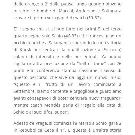
delle orange a 2′ dalla pausa lunga quando piovono
in serie le bombe di Macchi, Anderson e Sottana a
scavare il primo vero gap del match (39-32).
E’ il segno che si, si può fare: nei primi 5′ del terzo
quarto segna solo Schio (46-33) e le francesi (con un
occhio a anche a Salamanca sperando in una vittoria
di Kursk per centrare la qualificazione all’Eurocup)
calano di intensità e nelle percentuali. Yacoubou
sigilla un’altra prestazione da “hall of fame” con 26
punti e in conferenza stampa riassume il senso di
questo percorso che vive da oggi un nuovo inizio:
“Questo è il frutto di un lavoro cominciato a
Settembre, siamo contente e orgogliose e guardiamo
avanti consapevoli di poter centrare nuovi traguardi”
mentre coach Mendéz parla di “regalo alla città di
Schio e ai suoi tifosi super”.
Adesso c’è Praga, si comincia l’8 Marzo a Schio, gara 2
in Repubblica Ceca il 11. E questa è un’altra storia