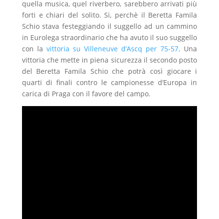
quella musica, quel riverbero, sarebbero arrivati più
forti e chiari del solito. Si, perchè il Beretta Famila
Schio stava festeggiando il suggello ad un cammino
in Eurolega straordinario che ha avuto il suo suggello
con la
vittoria su Villeneuve d’Ascq per 75-57
. Una
vittoria che mette in piena sicurezza il secondo posto
del Beretta Famila Schio che potrà così giocare i
quarti di finali contro le campionesse d’Europa in
carica di Praga con il favore del campo.