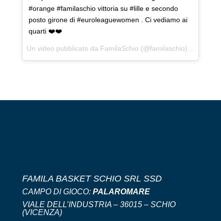
#orange #familaschio vittoria su #lille e secondo
posto girone di #euroleaguewomen . Ci vediamo ai
quarti ❤️❤️
Un video pubblicato da FamilaSchio (@familaschio) in data:
1
FAMILA BASKET SCHIO SRL SSD
CAMPO DI GIOCO:
PALAROMARE
VIALE DELL’INDUSTRIA – 36015 – SCHIO
(VICENZA)