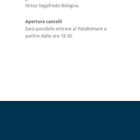
Virtus Segafredo Bologna.
Apertura cancelli
Sarà possibile entrare al PalaRomare a
partire dalle ore 18.30.