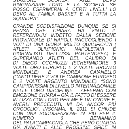
STAGIONE SCORSA. ANZI, DEVO
RINGRAZIARE LORO E LA SOCIETÀ: SE
POSSO ESPRIMERMI A CERTI LIVELLI LO
DEVO AL FAMILA BASKET E A TUTTA LA
SQUADRA”.
GRANDE SODDISFAZIONE DUNQUE SE SI
PENSA CHE CHIARA HA VINTO IL
REFERENDUM INDETTO DALLA SEZIONE
PROVINCIALE DI NAPOLI, RACCOGLIENDO I
VOTI DI UNA GIURIA MOLTO QUALIFICATA (
ATLETI OLIMPIONICI NAPOLETANI E
GIORNALISTI DELL’USSI PARTENOPEA) E
SUPERANDO ATLETI DEL CALIBRO DI
DI
DIEGO OCCHIUZZI
(SCHERMIDORE 3
VOLTE ORO EUROPEO E 2 VOLTE BRONZO
MONDIALE) E
ANDREA CAIANELLO
(CANOTTIERE 2 VOLTE CAMPIONE EUROPEO
E 2 VOLTE ARGENTO MONDIALE). “SONO
CAMPIONISSIMI DI LIVELLO INTERNAZIONALE
NELLE LORO DISCIPLINE – AFFERMA CON
EMOZIONE CHIARA – GIÀ IL FATTO DI ESSERE
IN LIZZA CON LORO PER ME È UN ONORE E,
AVERLI PRECEDUTI, MI DA ANCOR PIÙ
ORGOGLIO”. INSOMMA, IL 2011 SI CHIUDE
CON UNA SODDISFAZIONE IN PIÙ PER IL
NUMERO 6 BENIAMINO
DEL PALACAMPAGNOLA CHE PERÒ GUARDA
GIÀ AVANTI E ALLE PROSSIME SFIDE IN