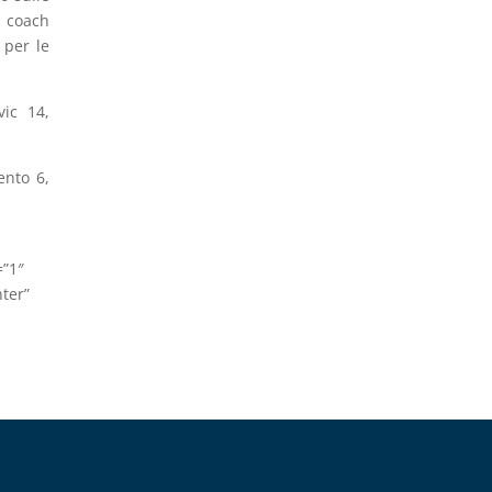
r coach
 per le
vic 14,
ento 6,
=”1″
ter”