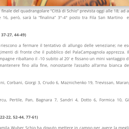
 finale del quadrangolare “Città di Schio” prevista oggi alle 18; ad a
 16, però, sarà la “finalina” 3°-4° posto tra Fila San Martino 
 37-27, 44-49)
 riescono a fermare il tentativo di allungo delle veneziane; ne e
gimenti di fronte che il pubblico del PalaCampagnola apprezza. I
pagne ribaltano il -10 subito al 20′ e fissano un mini vantaggio d
mantenere fino alla fine, nonostante l’assalto all’arma bianca de
ini, Corbani, Giorgi 3, Crudo 6, Maznichenko 19, Trevissan, Maran
rcu, Pertile, Pan, Bagnara 7, Sandri 4, Dotto 6, Formica 10, Gi
22-22, 52-44, 77-61)
l Famila Wuber Schio ha dovuto mettere in campo per avere la megli