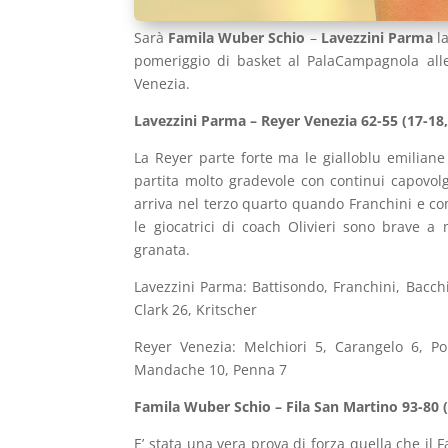
Sarà
Famila Wuber Schio
–
Lavezzini Parma
la
pomeriggio di basket al PalaCampagnola alle
Venezia.
Lavezzini Parma – Reyer Venezia 62-55 (17-18,
La Reyer parte forte ma le gialloblu emiliane
partita molto gradevole con continui capovol
arriva nel terzo quarto quando Franchini e com
le giocatrici di coach Olivieri sono brave a 
granata.
Lavezzini Parma: Battisondo, Franchini, Bacch
Clark 26, Kritscher
Reyer Venezia: Melchiori 5, Carangelo 6, Po
Mandache 10, Penna 7
Famila Wuber Schio – Fila San Martino 93-80 (
E’ stata una vera prova di forza quella che i