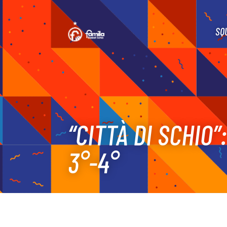
SQ
“CITTÀ DI SCHIO”
3°-4°