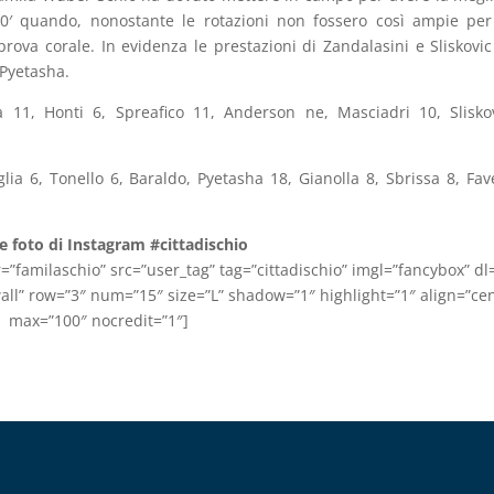
20′ quando, nonostante le rotazioni non fossero così ampie pe
ova corale. In evidenza le prestazioni di Zandalasini e Sliskovic
 Pyetasha.
a 11, Honti 6, Spreafico 11, Anderson ne, Masciadri 10, Slisko
glia 6, Tonello 6, Baraldo, Pyetasha 18, Gianolla 8, Sbrissa 8, Fav
le foto di Instagram #cittadischio
=”familaschio” src=”user_tag” tag=”cittadischio” imgl=”fancybox” dl
all” row=”3″ num=”15″ size=”L” shadow=”1″ highlight=”1″ align=”cen
max=”100″ nocredit=”1″]