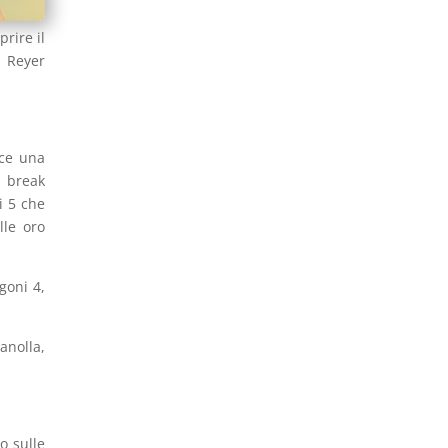
prire il
e Reyer
sce una
l break
i 5 che
lle oro
goni 4,
anolla,
o sulle