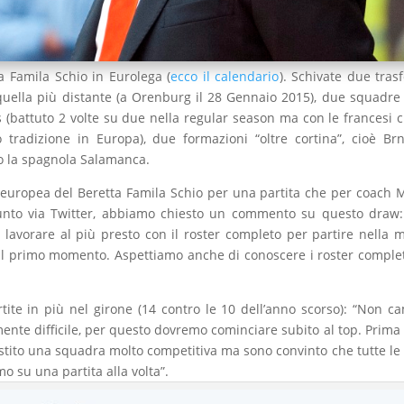
a Famila Schio in Eurolega (
ecco il calendario
). Schivate due trasf
quella più distante (a Orenburg il 28 Gennaio 2015), due squadre
s (battuto 2 volte su due nella regular season ma con le francesi c
 tradizione in Europa), due formazioni “oltre cortina”, cioè Br
o la spagnola Salamanca.
 europea del Beretta Famila Schio per una partita che per coach
giunto via Twitter, abbiamo chiesto un commento su questo draw:
lavorare al più presto con il roster completo per partire nella 
dal primo momento. Aspettiamo anche di conoscere i roster complet
ite in più nel girone (14 contro le 10 dell’anno scorso): “Non c
nte difficile, per questo dovremo cominciare subito al top. Prima 
tito una squadra molto competitiva ma sono convinto che tutte le 
o su una partita alla volta”.