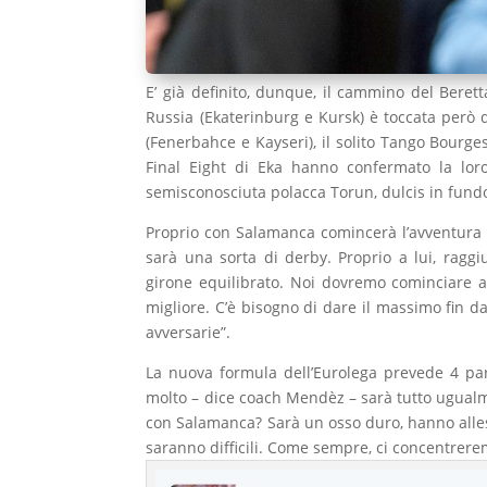
E’ già definito, dunque, il cammino del Berett
Russia (Ekaterinburg e Kursk) è toccata però 
(Fenerbahce e Kayseri), il solito Tango Bourge
Final Eight di Eka hanno confermato la loro
semisconosciuta polacca Torun, dulcis in fund
Proprio con Salamanca comincerà l’avventura
sarà una sorta di derby. Proprio a lui, rag
girone equilibrato. Noi dovremo cominciare a 
migliore. C’è bisogno di dare il massimo fin 
avversarie”.
La nuova formula dell’Eurolega prevede 4 part
molto – dice coach Mendèz – sarà tutto ugualme
con Salamanca? Sarà un osso duro, hanno alles
saranno difficili. Come sempre, ci concentrerem