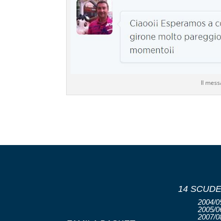
Il mess
14 SCUDE
2004/05
2005/06
2007/08