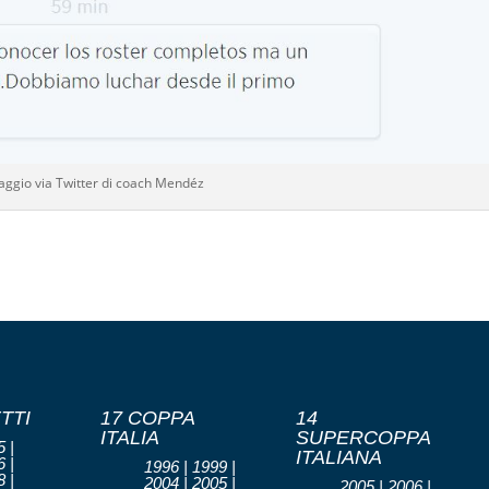
aggio via Twitter di coach Mendéz
TTI
17 COPPA
14
ITALIA
SUPERCOPPA
 |
ITALIANA
 |
1996 | 1999 |
 |
2004 | 2005 |
2005 | 2006 |