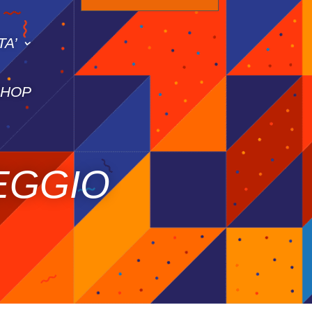
TA’
SHOP
EGGIO