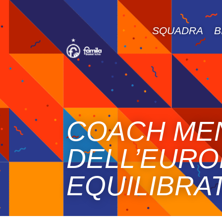
SQUADRA
B
COACH ME
DELL’EURO
EQUILIBRA