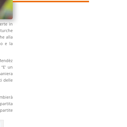
erte in
 turche
he alla
no e la
 Mendèz
 “E’ un
maniera
i delle
ambierà
partita
partite