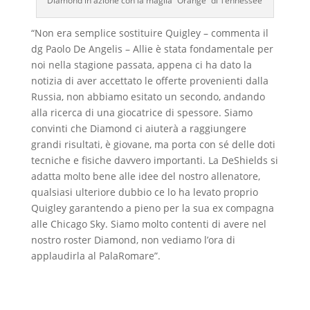
Diamond in azione con la maglia “Orange” di Tennessee
“Non era semplice sostituire Quigley – commenta il
dg Paolo De Angelis – Allie è stata fondamentale per
noi nella stagione passata, appena ci ha dato la
notizia di aver accettato le offerte provenienti dalla
Russia, non abbiamo esitato un secondo, andando
alla ricerca di una giocatrice di spessore. Siamo
convinti che Diamond ci aiuterà a raggiungere
grandi risultati, è giovane, ma porta con sé delle doti
tecniche e fisiche davvero importanti. La DeShields si
adatta molto bene alle idee del nostro allenatore,
qualsiasi ulteriore dubbio ce lo ha levato proprio
Quigley garantendo a pieno per la sua ex compagna
alle Chicago Sky. Siamo molto contenti di avere nel
nostro roster Diamond, non vediamo l’ora di
applaudirla al PalaRomare”.