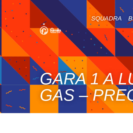
SQUADRA
B
GARA 1 A 
GAS – PR