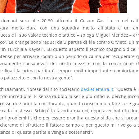
, domani sera alle 20.30 affronta il Gesam Gas Lucca nel cati
a gara molto dura con una squadra molto affiatata e un am
ucca e il suo valore tecnico e tattico – spiega Miguel Mendéz – ar
”. Le orange sono reduci da 3 partite di file contro Orvieto, ulti
a in Turchia a Kayseri. Su questo aspetto il tecnico spagnolo dice: 
ntense per arrivare rodati o un periodo di calma per recuperare 
enamente consapevoli dei nostri mezzi e con la convinzione d
rie finali la prima partita è sempre molto importante: cominciamo
o palazzetto e con la nostra gente”.
h Diamanti, riprese dal sito societario
basketlemura.it
: “Questa è l
do incredibile. E’ senza dubbio la serie più difficile, perchè inco
uccesse due anni fa con Taranto, quando riuscimmo a fare cose gr
ccada lo stesso. Schio è la favorita ma noi, dopo aver battuto due
ni problemi fisici e per essere pronti a questa sfida che si prea
cheremo di sfruttare il fattore campo e per questo mi rivolgo a t
tanza di questa partita e venga a sostenerci
“
.