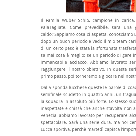
Il Famila Wuber Schio, campione in carica
PalaTagliate. Come prevedibile, sarà un
caldo:”Sappiamo cosa ci aspetta, conosciamo L
dopo un buon periodo e vedo il mio team carico
di un certo peso è stata la sfortunata trasfert
sa mai cosa è meglio: se un periodo di gare i
immancabile acciacco. Abbiamo lavorato ser
raggiungere il nostro obiettivo. In queste se
primo passo, poi torneremo a giocare nel nostr
Dalla sponda lucchese queste le parole di coac
semifinale scudetto in quattro anni, un traguar
la squadra in assoluto più forte. Lo stesso s
inaspettate e chissà che anche stavolta non a
Venezia, abbiamo lavorato per recuperare alcu
spettacolare. Sarà una serie dura, ma noi cer
Lucca sportiva, perchè martedì capisca l’impor