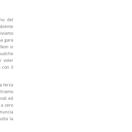
no del
biente
riviamo
ma gara
“Non si
qualche
i voler
 con il
a terza
ntriamo
andi ed
 a zero
nnuncia
utta la