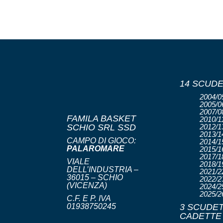
14 SCUDE
2004/05
2005/06
2007/08
FAMILA BASKET
2010/11
SCHIO SRL SSD
2012/13
2013/14
CAMPO DI GIOCO:
2014/15
PALAROMARE
2015/16
2017/18
VIALE
2018/19
DELL’INDUSTRIA –
2021/22
36015 – SCHIO
2022/23
(VICENZA)
2024/25
2025/2
C.F. E P. IVA
01938750245
3 SCUDET
CADETTE