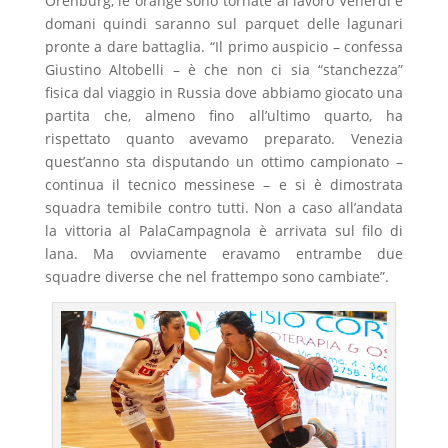
Orenburg, le orange sono tornate al lavoro Venerdì e
domani quindi saranno sul parquet delle lagunari
pronte a dare battaglia. “Il primo auspicio – confessa
Giustino Altobelli – è che non ci sia “stanchezza”
fisica dal viaggio in Russia dove abbiamo giocato una
partita che, almeno fino all’ultimo quarto, ha
rispettato quanto avevamo preparato. Venezia
quest’anno sta disputando un ottimo campionato –
continua il tecnico messinese – e si è dimostrata
squadra temibile contro tutti. Non a caso all’andata
la vittoria al PalaCampagnola è arrivata sul filo di
lana. Ma ovviamente eravamo entrambe due
squadre diverse che nel frattempo sono cambiate”.