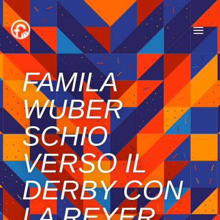
FAMILA
WUBER
SCHIO
VERSO IL
DERBY CON
LA REYER