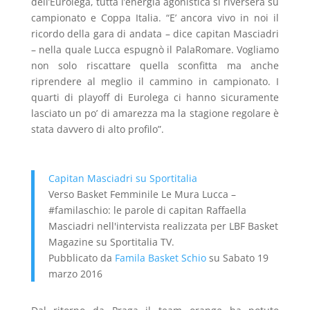
dell’Eurolega, tutta l’energia agonistica si riverserà su
campionato e Coppa Italia. “E’ ancora vivo in noi il
ricordo della gara di andata – dice capitan Masciadri
– nella quale Lucca espugnò il PalaRomare. Vogliamo
non solo riscattare quella sconfitta ma anche
riprendere al meglio il cammino in campionato. I
quarti di playoff di Eurolega ci hanno sicuramente
lasciato un po’ di amarezza ma la stagione regolare è
stata davvero di alto profilo”.
Capitan Masciadri su Sportitalia
Verso Basket Femminile Le Mura Lucca –
#familaschio: le parole di capitan Raffaella
Masciadri nell'intervista realizzata per LBF Basket
Magazine su Sportitalia TV.
Pubblicato da
Famila Basket Schio
su Sabato 19
marzo 2016