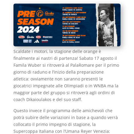
Scaldate i motori, la stagione delle orange è
finalmente ai nastri di partenza! Sabato 17 agosto il
Famila Wuber si ritroverà al PalaRomare per il primo
giorno di raduno e l’inizio della preparazione
atletica: ovviamente non saranno presenti le
giocatrici impegnate alle Olimpiadi o in WNBA ma la
maggior parte del gruppo si ritroverà agli ordini di
coach Dikaioulakos e del suo staff.
Questo invece il programma delle amichevoli che
potrà subire delle variazioni in base a quando verrà
collocato il primo impegno di stagione, la
Supercoppa Italiana con l’Umana Reyer Venezia: