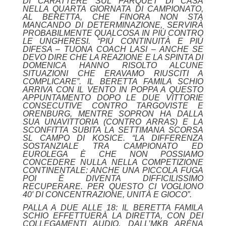
DI CARATTERE SUL PARQUET DI CASA
NELLA QUARTA GIORNATA DI CAMPIONATO,
AL BERETTA, CHE FINORA NON STA
MANCANDO DI DETERMINAZIONE, SERVIRÀ
PROBABILMENTE QUALCOSA IN PIÙ CONTRO
LE UNGHERESI. “PIÙ CONTINUITÀ E PIÙ
DIFESA – TUONA COACH LASI – ANCHE SE
DEVO DIRE CHE LA REAZIONE E LA SPINTA DI
DOMENICA HANNO RISOLTO ALCUNE
SITUAZIONI CHE ERAVAMO RIUSCITI A
COMPLICARE”. IL BERETTA FAMILA SCHIO
ARRIVA CON IL VENTO IN POPPA A QUESTO
APPUNTAMENTO DOPO LE DUE VITTORIE
CONSECUTIVE CONTRO TARGOVISTE E
ORENBURG, MENTRE SOPRON HA DALLA
SUA UNAVITTORIA (CONTRO ARRAS) E LA
SCONFITTA SUBITA LA SETTIMANA SCORSA
SL CAMPO DI KOSICE. “LA DIFFERENZA
SOSTANZIALE TRA CAMPIONATO ED
EUROLEGA È CHE NON POSSIAMO
CONCEDERE NULLA NELLA COMPETIZIONE
CONTINENTALE: ANCHE UNA PICCOLA FUGA
POI È DIVENTA DIFFICILISSIMO
RECUPERARE. PER QUESTO CI VOGLIONO
40′ DI CONCENTRAZIONE, UNITÀ E GIOCO”.
PALLA A DUE ALLE 18: IL BERETTA FAMILA
SCHIO EFFETTUERÀ LA DIRETTA, CON DEI
COLLEGAMENTI AUDIO, DALL’MKB ARÈNA