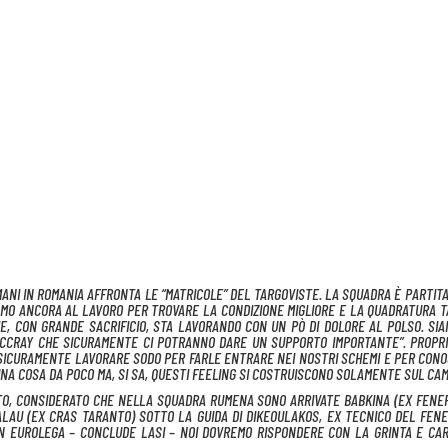
MANI IN ROMANIA AFFRONTA LE “MATRICOLE” DEL TARGOVISTE. LA SQUADRA È PARTIT
MO ANCORA AL LAVORO PER TROVARE LA CONDIZIONE MIGLIORE E LA QUADRATURA T
E, CON GRANDE SACRIFICIO, STA LAVORANDO CON UN PÒ DI DOLORE AL POLSO. SI
MCCRAY CHE SICURAMENTE CI POTRANNO DARE UN SUPPORTO IMPORTANTE”. PROPR
 SICURAMENTE LAVORARE SODO PER FARLE ENTRARE NEI NOSTRI SCHEMI E PER CON
UNA COSA DA POCO MA, SI SA, QUESTI FEELING SI COSTRUISCONO SOLAMENTE SUL CAM
TO, CONSIDERATO CHE NELLA SQUADRA RUMENA SONO ARRIVATE BABKINA (EX FENE
LAU (EX CRAS TARANTO) SOTTO LA GUIDA DI DIKEOULAKOS, EX TECNICO DEL FEN
N EUROLEGA – CONCLUDE LASI – NOI DOVREMO RISPONDERE CON LA GRINTA E CA