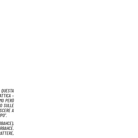
A QUESTA
ATTICA –
AMO PERÒ
IO SULLE
OSCERE A
PO”.
RBAHCE),
ERBAHCE.
RATTERE,