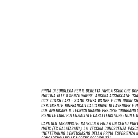
PRIMA DI EUROLEGA PER IL BERETTA FAMILA SCHIO CHE DO
MATTINA ALLE 8 SENZA WAMBE ANCORA ACCIACCATA: “SIA
DICE COACH LASI – SIAMO SENZA WAMBE E CON GODIN CH
CERTAMENTE RINFRANCATI DALL’ARRIVO DI LAVENDER E 
DUE AMERICANE IL TECNICO ORANGE PRECISA: “DOBBIAMO
PIENO LE LORO POTENZIALITÀ E CARATTERISTICHE: NON È 
CAPITOLO TARGOVISTE: MATRICOLA FINO A UN CERTO PUN
MATIC (EX GALATASARY), LA VECCHIA CONOSCENZA PASCA
“METTERANNO L’ENTUSIASMO DELLA PRIMA ESPERIENZA I
CONSAPEVOLI DELLE NOSTRE POSSIBILITÀ”.