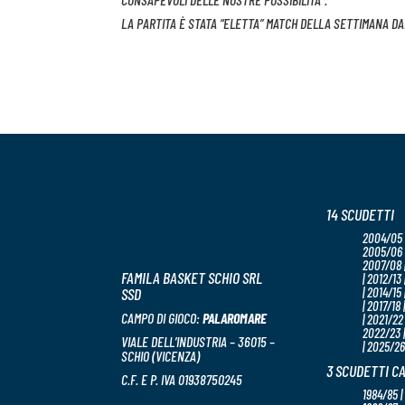
LA PARTITA È STATA “ELETTA” MATCH DELLA SETTIMANA DA
14 SCUDETTI
2004/05 
2005/06 
2007/08 |
FAMILA BASKET SCHIO SRL
| 2012/13 
SSD
| 2014/15 
| 2017/18 
CAMPO DI GIOCO:
PALAROMARE
| 2021/22 
2022/23 
VIALE DELL’INDUSTRIA – 36015 –
| 2025/26
SCHIO (VICENZA)
3 SCUDETTI C
C.F. E P. IVA 01938750245
1984/85 |