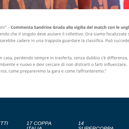
oni” –
Commenta Sandrine Gruda alla vigilia del match con le ung
do che il singolo deve aiutare il collettivo. Ora siamo focalizzate 
e sarebbe cadere in una trappola guardare la classifica. Può succed
in casa, perdendo sempre in trasferta, senza dubbio c’è differenza,
ambiente e nuovo e devi cercare di non distrarti o farti influenzare,
 a noi, come prepareremo la gara e come l’affronteremo.”
TTI
17 COPPA
14
ITALIA
SUPERCOPPA