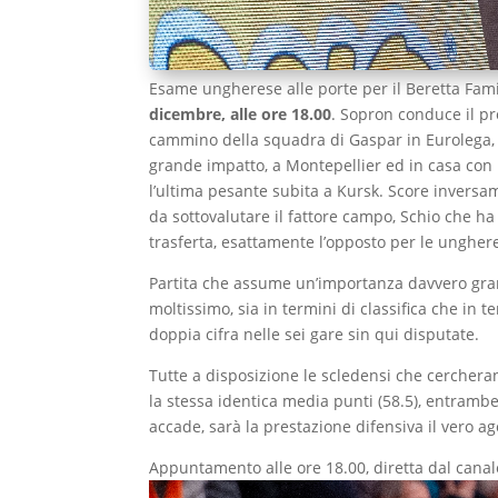
Esame ungherese alle porte per il Beretta Famil
dicembre, alle ore 18.00
. Sopron conduce il pr
cammino della squadra di Gaspar in Eurolega, do
grande impatto, a Montepellier ed in casa con 
l’ultima pesante subita a Kursk. Score invers
da sottovalutare il fattore campo, Schio che ha
trasferta, esattamente l’opposto per le unghere
Partita che assume un’importanza davvero gran
moltissimo, sia in termini di classifica che in
doppia cifra nelle sei gare sin qui disputate.
Tutte a disposizione le scledensi che cercher
la stessa identica media punti (58.5), entram
accade, sarà la prestazione difensiva il vero ag
Appuntamento alle ore 18.00, diretta dal canale