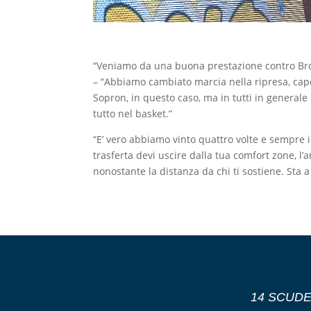
“Veniamo da una buona prestazione contro Br
– “Abbiamo cambiato marcia nella ripresa, capen
Sopron, in questo caso, ma in tutti in general
tutto nel basket.”
“E’ vero abbiamo vinto quattro volte e sempre 
trasferta devi uscire dalla tua comfort zone, l’
nonostante la distanza da chi ti sostiene. Sta
14 SCUDE