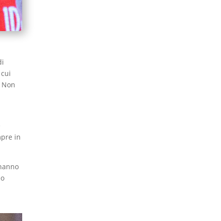
di
 cui
. Non
e
mpre in
 hanno
so