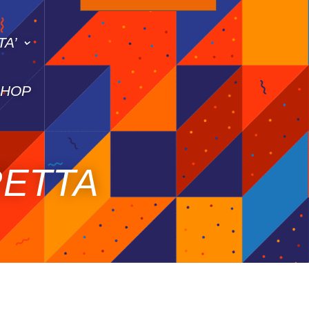
TA’
SHOP
RETTA