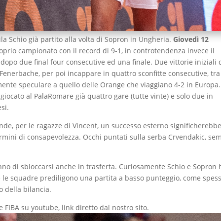
a Schio già partito alla volta di Sopron in Ungheria.
Giovedì 12
oprio campionato con il record di 9-1, in controtendenza invece il
po due final four consecutive ed una finale. Due vittorie iniziali 
Fenerbache, per poi incappare in quattro sconfitte consecutive, tra
amente speculare a quello delle Orange che viaggiano 4-2 in Europa
 giocato al PalaRomare già quattro gare (tutte vinte) e solo due in
si.
de, per le ragazze di Vincent, un successo esterno significherebb
 termini di consapevolezza. Occhi puntati sulla serba Crvendakic, se
anno di sbloccarsi anche in trasferta. Curiosamente Schio e Sopron
be le squadre prediligono una partita a basso punteggio, come spes
o della bilancia.
 FIBA su youtube, link diretto dal nostro sito.