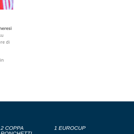
heresi
su
ere di
 in
2 COPPA
1 EUROCUP
RONCHETTI