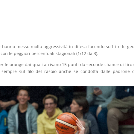
he hanno messo molta aggressività in difesa facendo soffrire le ge
 con le peggiori percentuali stagionali (1/12 da 3).
per le orange dai quali arrivano 15 punti da seconde chance di tiro 
si sempre sul filo del rasoio anche se condotta dalle padrone 