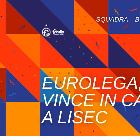
SQUADRA
B
EUROLEGA,
VINCE IN C
A LISEC