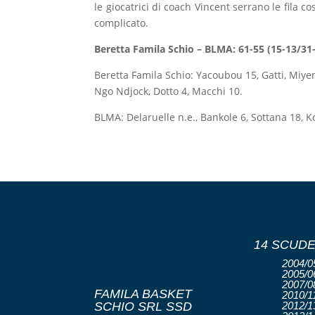
le giocatrici di coach Vincent serrano le fila c
complicato.
Beretta Famila Schio – BLMA: 61-55 (15-13/31
Beretta Famila Schio: Yacoubou 15, Gatti, Miyem
Ngo Ndjock, Dotto 4, Macchi 10.
BLMA: Delaruelle n.e., Bankole 6, Sottana 18, K
14 SCUDE
2004/05
2005/06
2007/08
FAMILA BASKET
2010/11
SCHIO SRL SSD
2012/13