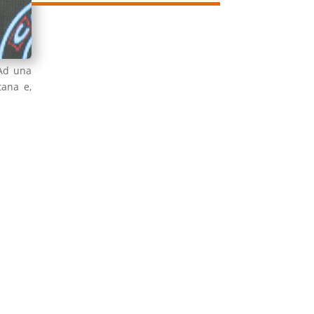
Ad una
tana e,