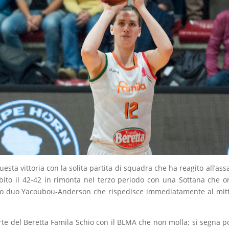
ta vittoria con la solita partita di squadra che ha reagito all’assa
ito il 42-42 in rimonta nel terzo periodo con una Sottana che o
dato duo Yacoubou-Anderson che rispedisce immediatamente al mitt
arte del Beretta Famila Schio con il BLMA che non molla; si segna 