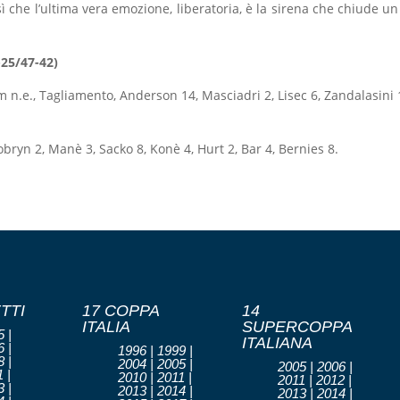
osì che l’ultima vera emozione, liberatoria, è la sirena che chiude u
-25/47-42)
 n.e., Tagliamento, Anderson 14, Masciadri 2, Lisec 6, Zandalasini 
obryn 2, Manè 3, Sacko 8, Konè 4, Hurt 2, Bar 4, Bernies 8.
TTI
17 COPPA
14
ITALIA
SUPERCOPPA
 |
ITALIANA
 |
1996 | 1999 |
 |
2004 | 2005 |
2005 | 2006 |
 |
2010 | 2011 |
2011 | 2012 |
 |
2013 | 2014 |
2013 | 2014 |