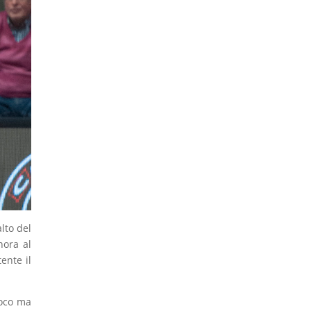
lto del
nora al
ente il
poco ma