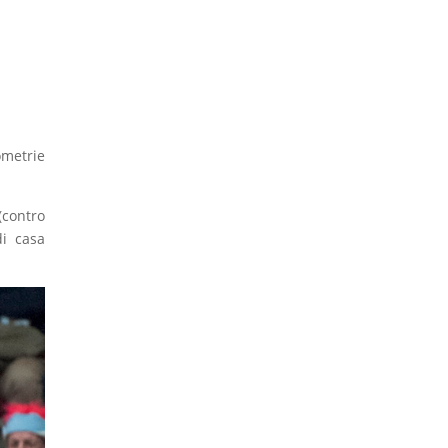
ometrie
(contro
di casa