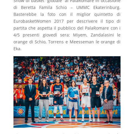
Show di basket “globale” al PalaRomare in occasione
di Beretta Famila Schio – UMMC Ekaterinburg.
Basterebbe la foto con il miglior quintetto di
EurobasketWomen 2017 per descrivere il tipo di
partita che aspetta il pubblico del PalaRomare con i
4/5 presenti giovedì sera: Miyem, Zandalasini le
orange di Schio, Torrens e Meesseman le orange di
Eka.