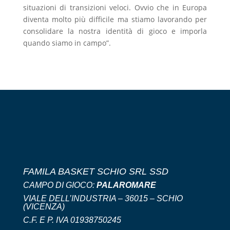
situazioni di transizioni veloci. Ovvio che in Europa
diventa molto più difficile ma stiamo lavorando per
consolidare la nostra identità di gioco e imporla
quando siamo in campo”.
FAMILA BASKET SCHIO SRL SSD
CAMPO DI GIOCO:
PALAROMARE
VIALE DELL’INDUSTRIA – 36015 – SCHIO
(VICENZA)
C.F. E P. IVA 01938750245