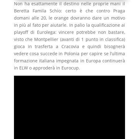
Non ha esattamente il destino nelle proprie mani il
Beretta Famila Schio: certo è che contro Praga
domani alle 20, le orange dovranno dare un motivo
in più al fato per aiutarle. In palio la qualificazione ai
playoff di Eurolega: vincere potrebbe non bastare,
visto che Montpellier (avanti di 1 punto in classifica)
gioca in trasferta a Cracovia e quindi bisognerà
vedere cosa succede in Polonia per capire se l’ultima
formazione italiana impegnata in Europa continuerà
in ELW o approderà in Eurocup.