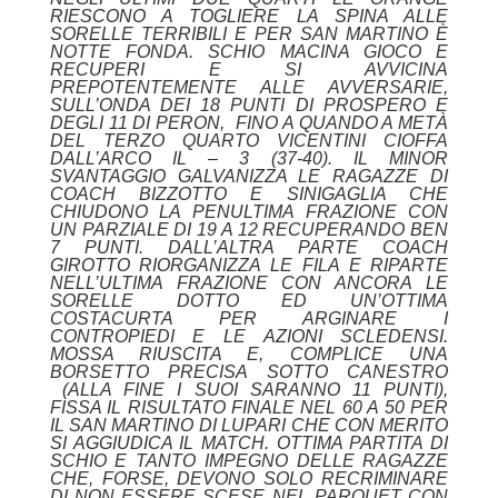
RIESCONO A TOGLIERE LA SPINA ALLE
SORELLE TERRIBILI E PER SAN MARTINO È
NOTTE FONDA. SCHIO MACINA GIOCO E
RECUPERI E SI AVVICINA
PREPOTENTEMENTE ALLE AVVERSARIE,
SULL’ONDA DEI 18 PUNTI DI PROSPERO E
DEGLI 11 DI PERON, FINO A QUANDO A METÀ
DEL TERZO QUARTO VICENTINI CIOFFA
DALL’ARCO IL – 3 (37-40). IL MINOR
SVANTAGGIO GALVANIZZA LE RAGAZZE DI
COACH BIZZOTTO E SINIGAGLIA CHE
CHIUDONO LA PENULTIMA FRAZIONE CON
UN PARZIALE DI 19 A 12 RECUPERANDO BEN
7 PUNTI. DALL’ALTRA PARTE COACH
GIROTTO RIORGANIZZA LE FILA E RIPARTE
NELL’ULTIMA FRAZIONE CON ANCORA LE
SORELLE DOTTO ED UN’OTTIMA
COSTACURTA PER ARGINARE I
CONTROPIEDI E LE AZIONI SCLEDENSI.
MOSSA RIUSCITA E, COMPLICE UNA
BORSETTO PRECISA SOTTO CANESTRO
(ALLA FINE I SUOI SARANNO 11 PUNTI),
FISSA IL RISULTATO FINALE NEL 60 A 50 PER
IL SAN MARTINO DI LUPARI CHE CON MERITO
SI AGGIUDICA IL MATCH. OTTIMA PARTITA DI
SCHIO E TANTO IMPEGNO DELLE RAGAZZE
CHE, FORSE, DEVONO SOLO RECRIMINARE
DI NON ESSERE SCESE NEL PARQUET CON