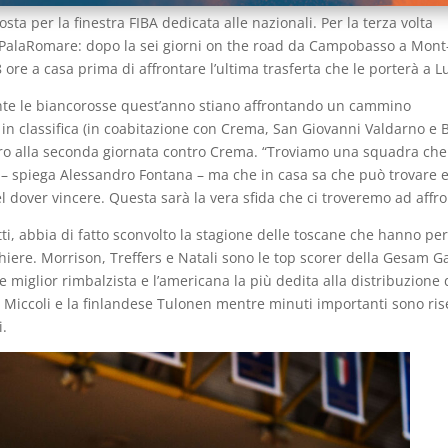
sta per la finestra FIBA dedicata alle nazionali. Per la terza volta
 PalaRomare: dopo la sei giorni on the road da Campobasso a Mont
re a casa prima di affrontare l’ultima trasferta che le porterà a L
te le biancorosse quest’anno stiano affrontando un cammino
in classifica (in coabitazione con Crema, San Giovanni Valdarno e B
altro alla seconda giornata contro Crema. “Troviamo una squadra ch
bio – spiega Alessandro Fontana – ma che in casa sa che può trovare 
 dover vincere. Questa sarà la vera sfida che ci troveremo ad affro
tti, abbia di fatto sconvolto la stagione delle toscane che hanno pe
iere. Morrison, Treffers e Natali sono le top scorer della Gesam G
he miglior rimbalzista e l’americana la più dedita alla distribuzione 
a Miccoli e la finlandese Tulonen mentre minuti importanti sono ris
i.