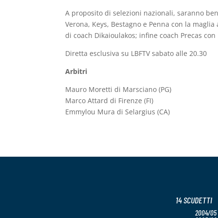
A proposito di selezioni nazionali, saranno be
Verona, Keys, Bestagno e Penna con la maglia a
di coach Dikaioulakos; infine coach Precas con 
Diretta esclusiva su LBFTV sabato alle 20.30
Arbitri
Mauro Moretti di Marsciano (PG)
Marco Attard di Firenze (FI)
Emmylou Mura di Selargius (CA)
14 SCUDETTI
2004/05 