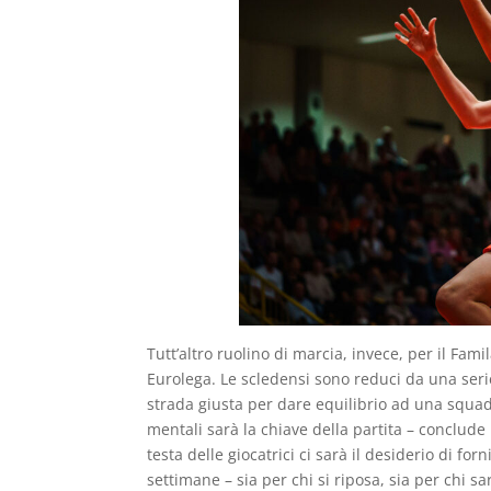
Tutt’altro ruolino di marcia, invece, per il Fa
Eurolega. Le scledensi sono reduci da una seri
strada giusta per dare equilibrio ad una squadr
mentali sarà la chiave della partita – conclude 
testa delle giocatrici ci sarà il desiderio di f
settimane – sia per chi si riposa, sia per chi s