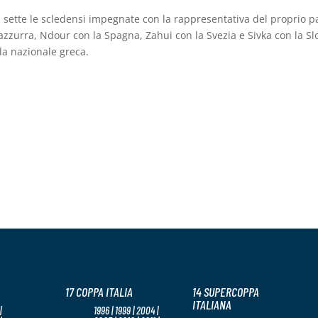
n sette le scledensi impegnate con la rappresentativa del proprio p
zzurra, Ndour con la Spagna, Zahui con la Svezia e Sivka con la Sl
la nazionale greca.
17 COPPA ITALIA
14 SUPERCOPPA
ITALIANA
|
1996 | 1999 | 2004 |