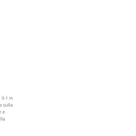
 3-1 in
a sulla
e e
lla