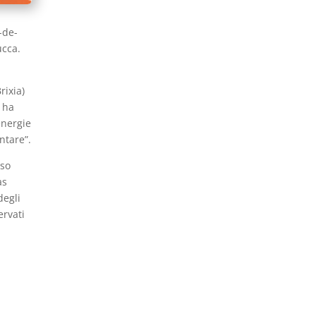
-de-
ucca.
rixia)
e ha
energie
ntare”.
rso
as
degli
ervati