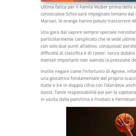
Ultima fatica per il Famila Wuber prima della so
consecutiva Schio sarà impegnato lontano dal
Marsan, le orange hanno potuto trascorrere 48 o
Una gara dal sapore sempre speciale nonostan
particolarmente complicato che le vede ultime 
con solo due punti all’attivo, conquistati per
difficoltà di classifica e di roster, senza dub
mentali importanti non avendo la pressione del
Inutile negare come l’infortunio di Agnew, infa
una giocatrice fondamentale del proprio scacch
(tutte e tre in doppia cifra) con l’olandese anc
assist. Tante responsabilità poi per la capitan
in uscita dalla panchina a Frustaci e Parmesan