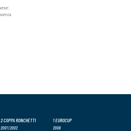
aese:
ovenia
2 COPPA RONCHETTI
1 EUROCUP
2001 | 2002
2008