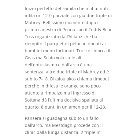
Inizio perfetto del Famila che in 4 minuti
infila un 12-0 parziale con già due triple di
Mabrey. Bellissimo momento dopo il
primo canestro di Penna con il Teddy Bear
Toss organizzato dall’Allianz che ha
riempito il parquet di peluche donati ai
bambini meno fortunati. Trucco sblocca il
Geas ma Schio vola sulle ali
dell’entusiasmo e dall’arco è una
sentenza: altre due triple di Mabrey ed è
subito 7-18. Dikaioulakos chiama timeout
perché in difesa le orange sono poco
attente a rimbalzo ma l’ingresso di
Sottana dà l’ultima decisiva spallata al
quarto: 8 punti in un amen per il 12-28.
Panzera si guadagna subito un fallo
dall’arco, ma Mestdagh procede con il
clinic dalla lunga distanza: 2 triple in