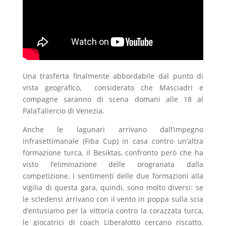
Una trasferta finalmente abbordabile dal punto di
vista geografico, considerato che Masciadri e
compagne saranno di scena domani alle 18 al
PalaTaliercio di Venezia.
Anche le lagunari arrivano dall’impegno
infrasettimanale (Fiba Cup) in casa contro un’altra
formazione turca, il Besiktas, confronto però che ha
visto l’eliminazione delle orogranata dalla
competizione. I sentimenti delle due formazioni alla
vigilia di questa gara, quindi, sono molto diversi: se
le scledensi arrivano con il vento in poppa sulla scia
d’entusiamo per la vittoria contro la corazzata turca,
le giocatrici di coach Liberalotto cercano riscatto.