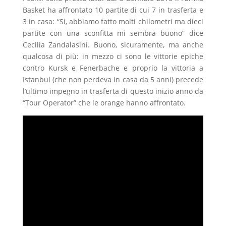
Basket ha affrontato 10 partite di cui 7 in trasferta e
3 in casa: “Si, abbiamo fatto molti chilometri ma dieci
partite con una sconfitta mi sembra buono” dice
Cecilia Zandalasini. Buono, sicuramente, ma anche
qualcosa di più: in mezzo ci sono le vittorie epiche
contro Kursk e Fenerbache e proprio la vittoria a
Istanbul (che non perdeva in casa da 5 anni) precede
l’ultimo impegno in trasferta di questo inizio anno da
“Tour Operator” che le orange hanno affrontato.