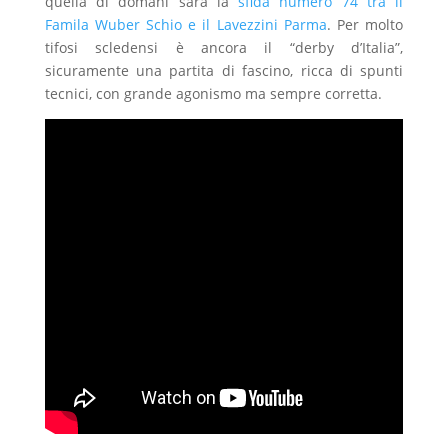
quella di domani sarà la
sfida numero 74 tra il
Famila Wuber Schio e il Lavezzini Parma
. Per molto
tifosi scledensi è ancora il “derby d’Italia”,
sicuramente una partita di fascino, ricca di spunti
tecnici, con grande agonismo ma sempre corretta.