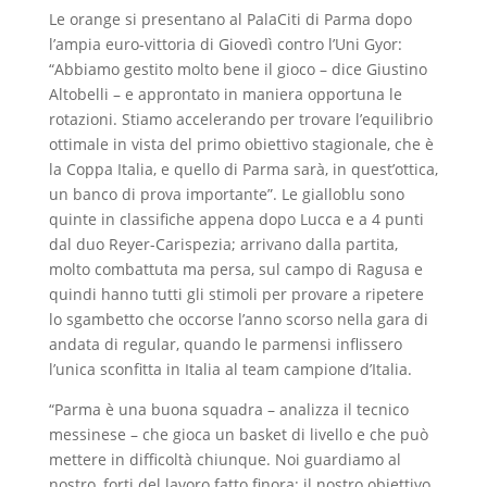
Le orange si presentano al PalaCiti di Parma dopo
l’ampia euro-vittoria di Giovedì contro l’Uni Gyor:
“Abbiamo gestito molto bene il gioco – dice Giustino
Altobelli – e approntato in maniera opportuna le
rotazioni. Stiamo accelerando per trovare l’equilibrio
ottimale in vista del primo obiettivo stagionale, che è
la Coppa Italia, e quello di Parma sarà, in quest’ottica,
un banco di prova importante”. Le gialloblu sono
quinte in classifiche appena dopo Lucca e a 4 punti
dal duo Reyer-Carispezia; arrivano dalla partita,
molto combattuta ma persa, sul campo di Ragusa e
quindi hanno tutti gli stimoli per provare a ripetere
lo sgambetto che occorse l’anno scorso nella gara di
andata di regular, quando le parmensi inflissero
l’unica sconfitta in Italia al team campione d’Italia.
“Parma è una buona squadra – analizza il tecnico
messinese – che gioca un basket di livello e che può
mettere in difficoltà chiunque. Noi guardiamo al
nostro, forti del lavoro fatto finora: il nostro obiettivo,