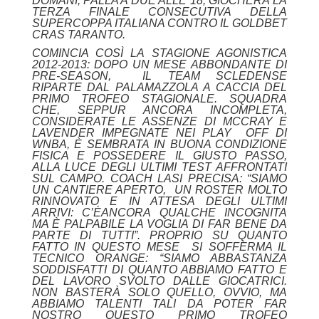
DOMANI, PALLA A DUE ALLE 18, GIOCHERÀ LA
TERZA FINALE CONSECUTIVA DELLA
SUPERCOPPA ITALIANA CONTRO IL GOLDBET
CRAS TARANTO.
COMINCIA COSÌ LA STAGIONE AGONISTICA
2012-2013: DOPO UN MESE ABBONDANTE DI
PRE-SEASON, IL TEAM SCLEDENSE
RIPARTE DAL PALAMAZZOLA A CACCIA DEL
PRIMO TROFEO STAGIONALE. SQUADRA
CHE, SEPPUR ANCORA INCOMPLETA,
CONSIDERATE LE ASSENZE DI MCCRAY E
LAVENDER IMPEGNATE NEI PLAY OFF DI
WNBA, È SEMBRATA IN BUONA CONDIZIONE
FISICA E POSSEDERE IL GIUSTO PASSO,
ALLA LUCE DEGLI ULTIMI TEST AFFRONTATI
SUL CAMPO. COACH LASI PRECISA: “SIAMO
UN CANTIERE APERTO, UN ROSTER MOLTO
RINNOVATO E IN ATTESA DEGLI ULTIMI
ARRIVI: C’ÈANCORA QUALCHE INCOGNITA
MA È PALPABILE LA VOGLIA DI FAR BENE DA
PARTE DI TUTTI”. PROPRIO SU QUANTO
FATTO IN QUESTO MESE SI SOFFERMA IL
TECNICO ORANGE: “SIAMO ABBASTANZA
SODDISFATTI DI QUANTO ABBIAMO FATTO E
DEL LAVORO SVOLTO DALLE GIOCATRICI.
NON BASTERÀ SOLO QUELLO, OVVIO, MA
ABBIAMO TALENTI TALI DA POTER FAR
NOSTRO QUESTO PRIMO TROFEO