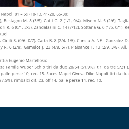
apoli 81 – 59 (18-13, 41-28, 65-38)
Bestagno M. 8 (3/5), Gatti G. 2 (1/1, 0/4), Miyem N. 6 (2/6), Tagl
dri R. 6 (0/1, 2/3), Zandalasini C. 14 (7/12), Sottana G. 6 (1/5, 0/1), R
iguel
ili S. (0/6, 0/7), Carta B. 8 (2/4, 1/5), Chesta A. NE , Gonzalez D. 
R. 6 (2/8), Gemelos J. 23 (4/8, 5/7), Plaisance T. 13 (2/9, 3/8), All.
ttia Eugenio Martellosio
a Famila Wuber Schio tiri da due 28/54 (51,9%), tiri da tre 5/21 (
 19, palle perse 10, rec. 15. Saces Mapei Givova Dike Napoli tiri da du
(87,5%), rimbalzi dif. 23, off 14, palle perse 14, rec. 10.