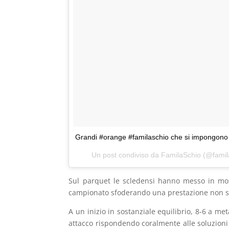
Grandi #orange #familaschio che si impongono
Un post condiviso da FamilaSchio (@famil
Sul parquet le scledensi hanno messo in mostr
campionato sfoderando una prestazione non sol
A un inizio in sostanziale equilibrio, 8-6 a m
attacco rispondendo coralmente alle soluzioni 