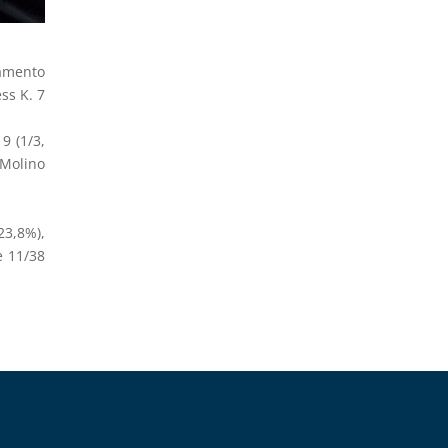
iamento
ess K. 7
9 (1/3,
 Molino
23,8%),
e 11/38