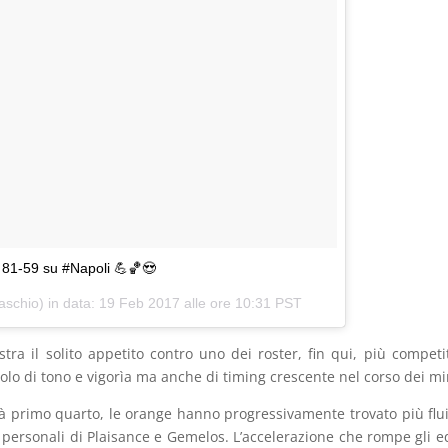
 81-59 su #Napoli 💪🏀😍
aschio) in data:
19 Feb 2017 alle ore 10:31 PST
a il solito appetito contro uno dei roster, fin qui, più competit
o di tono e vigorìa ma anche di timing crescente nel corso dei mi
età primo quarto, le orange hanno progressivamente trovato più flui
personali di Plaisance e Gemelos. L’accelerazione che rompe gli eq