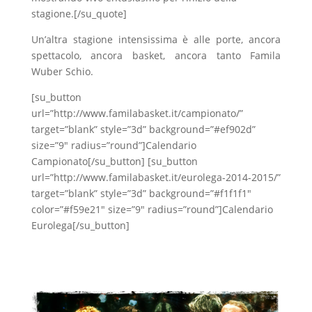
stagione.[/su_quote]
Un’altra stagione intensissima è alle porte, ancora
spettacolo, ancora basket, ancora tanto Famila
Wuber Schio.
[su_button
url=”http://www.familabasket.it/campionato/”
target=”blank” style=”3d” background=”#ef902d”
size=”9″ radius=”round”]Calendario
Campionato[/su_button] [su_button
url=”http://www.familabasket.it/eurolega-2014-2015/”
target=”blank” style=”3d” background=”#f1f1f1″
color=”#f59e21″ size=”9″ radius=”round”]Calendario
Eurolega[/su_button]