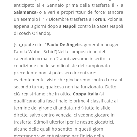
anticipato al 4 Gennaio prima della trasferta il 7 a
Salamanca
) o a veri e propri “tour de force” (ancora
un esempio il 17 Dicembre trasferta a
Torun
, Polonia,
appena 3 giorni dopo a
Napoli
contro la Saces Napoli
di coach Orlando).
[su_quote cite=”
Paolo De Angelis
, general manager
Famila Wuber Schio”]Nella composizione del
calendario ormai da 2 anni avevamo inserito la
condizione che le semifinaliste del campionato
precedente non si potessero incontrare:
evidentemente, visto che giocheremo contro Lucca al
secondo turno, qualcosa non ha funzionato. Detto
ciò, registriamo che in ottica
Coppa Italia
(si
qualificano alla fase finale le prime 4 classificate al
termine del girone di andata, ndr) tutte le sfide
dirette, salvo contro Venezia, ci vedono giocare in
trasferta. Stimoli ulteriori per le nostre giocatrici,
alcune delle quali ho sentito in questi giorni
mostrando vivo entusiasmo per l’inizio della