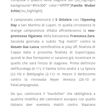
background=”#fcb300″ color=”#ffffff”]
Famila Wuber
Schio
[/su_highlight].
Il campionato comincerà il
5 Ottobre
con l’
Opening
Day
a San Martino di Lupari. In quella circostanza le
orange campionesse d’Italia affronteranno la
neo-
promossa Vigarano
della bassanese
Francesca Zara
.
Seconda giornata e subito “big match” contro la
Gesam Gas Lucca
, semifinalista ai play off, finalista di
Coppa Italia e prossima finalista di SuperCoppa,
quindi le due formazioni si saranno già incontrare in
quello che sarà l’inizio di stagione. Prima dell’inizio
dell’Eurolega (6-11), il Famila Schio andrà a La Spezia
(22-10) e Battipaglia (2-11): in mezzo il derbissimo
contro la rinnovata Reyer Venezia (26-10 al
PalaCampagnola).
Da qui, comincerà il “tourbillon” che obbligherà a
qualche modifica del calendario europeo con quello
italiano (per esempio match contro Vigarano