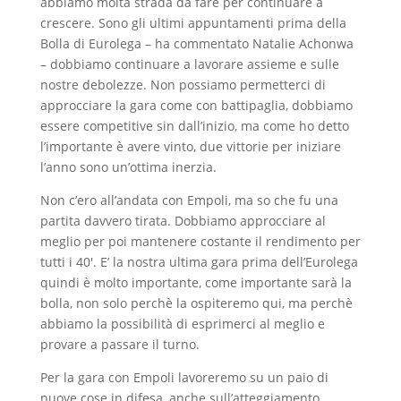
abbiamo molta strada da fare per continuare a
crescere. Sono gli ultimi appuntamenti prima della
Bolla di Eurolega – ha commentato Natalie Achonwa
– dobbiamo continuare a lavorare assieme e sulle
nostre debolezze. Non possiamo permetterci di
approcciare la gara come con battipaglia, dobbiamo
essere competitive sin dall’inizio, ma come ho detto
l’importante è avere vinto, due vittorie per iniziare
l’anno sono un’ottima inerzia.
Non c’ero all’andata con Empoli, ma so che fu una
partita davvero tirata. Dobbiamo approcciare al
meglio per poi mantenere costante il rendimento per
tutti i 40′. E’ la nostra ultima gara prima dell’Eurolega
quindi è molto importante, come importante sarà la
bolla, non solo perchè la ospiteremo qui, ma perchè
abbiamo la possibilità di esprimerci al meglio e
provare a passare il turno.
Per la gara con Empoli lavoreremo su un paio di
nuove cose in difesa, anche sull’atteggiamento