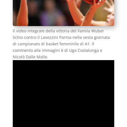
Il video integrale della vittoria del Famila Wuber
Schio contro il Lavezzini Parma nella sesta giornata
di campionato di basket femminile di A1. Il
commento alle immagini è di Ugo Costalunga e
Nicolò Dalle Molle.