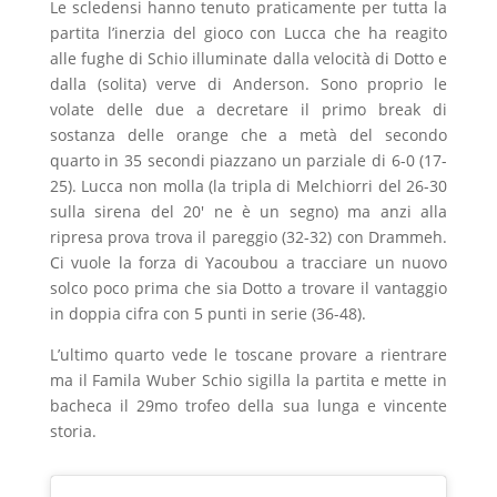
Le scledensi hanno tenuto praticamente per tutta la
partita l’inerzia del gioco con Lucca che ha reagito
alle fughe di Schio illuminate dalla velocità di Dotto e
dalla (solita) verve di Anderson. Sono proprio le
volate delle due a decretare il primo break di
sostanza delle orange che a metà del secondo
quarto in 35 secondi piazzano un parziale di 6-0 (17-
25). Lucca non molla (la tripla di Melchiorri del 26-30
sulla sirena del 20′ ne è un segno) ma anzi alla
ripresa prova trova il pareggio (32-32) con Drammeh.
Ci vuole la forza di Yacoubou a tracciare un nuovo
solco poco prima che sia Dotto a trovare il vantaggio
in doppia cifra con 5 punti in serie (36-48).
L’ultimo quarto vede le toscane provare a rientrare
ma il Famila Wuber Schio sigilla la partita e mette in
bacheca il 29mo trofeo della sua lunga e vincente
storia.