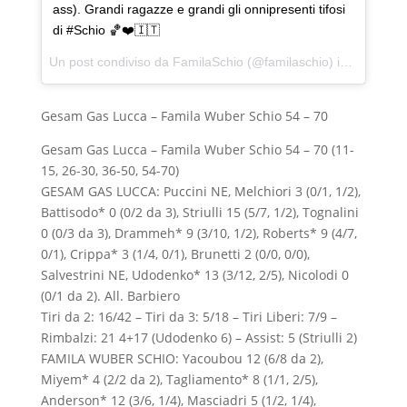
ass). Grandi ragazze e grandi gli onnipresenti tifosi
di #Schio 🏀❤️🇮🇹
Un post condiviso da FamilaSchio (@familaschio) in data:
24 
Gesam Gas Lucca – Famila Wuber Schio 54 – 70
Gesam Gas Lucca – Famila Wuber Schio 54 – 70 (11-
15, 26-30, 36-50, 54-70)
GESAM GAS LUCCA: Puccini NE, Melchiori 3 (0/1, 1/2),
Battisodo* 0 (0/2 da 3), Striulli 15 (5/7, 1/2), Tognalini
0 (0/3 da 3), Drammeh* 9 (3/10, 1/2), Roberts* 9 (4/7,
0/1), Crippa* 3 (1/4, 0/1), Brunetti 2 (0/0, 0/0),
Salvestrini NE, Udodenko* 13 (3/12, 2/5), Nicolodi 0
(0/1 da 2). All. Barbiero
Tiri da 2: 16/42 – Tiri da 3: 5/18 – Tiri Liberi: 7/9 –
Rimbalzi: 21 4+17 (Udodenko 6) – Assist: 5 (Striulli 2)
FAMILA WUBER SCHIO: Yacoubou 12 (6/8 da 2),
Miyem* 4 (2/2 da 2), Tagliamento* 8 (1/1, 2/5),
Anderson* 12 (3/6, 1/4), Masciadri 5 (1/2, 1/4),