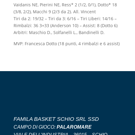
Vaidanis NE, Pierini NE, Ress* 2 (1/2, 0/1), Dotto* 18
(3/8, 2/2), Macchi 9 (2/3 da 2). All. Vincent
Tiri da 2: 19/32 – Tiri da 3: 6/16 – Tiri Liberi: 14/16 –
Rimbalzi: 36 3+33 (Anderson 10) – Assist: 8 (Dotto 6)
Arbitri: Maschio D., Solfanelli L., Bandinelli D.
MVP: Francesca Dotto (18 punti, 4 rimbalzi e 6 assist)
FAMILA BASKET SCHIO SRL SSD
CAMPO DI GIOCO:
PALAROMARE
VIALE DELL’INDUSTRIA – 36015 – SCHIO