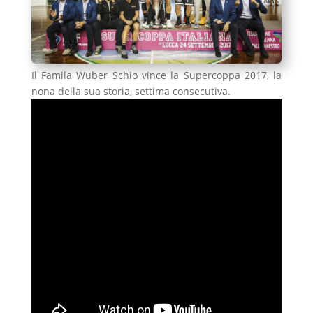
Il Famila Wuber Schio vince la Supercoppa 2017, la
nona della sua storia, settima consecutiva.