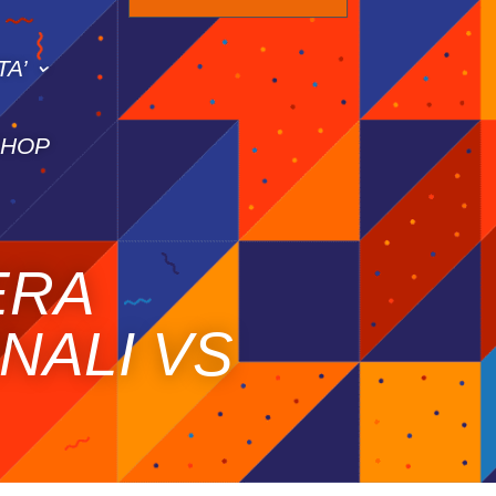
TA’
SHOP
ERA
INALI VS