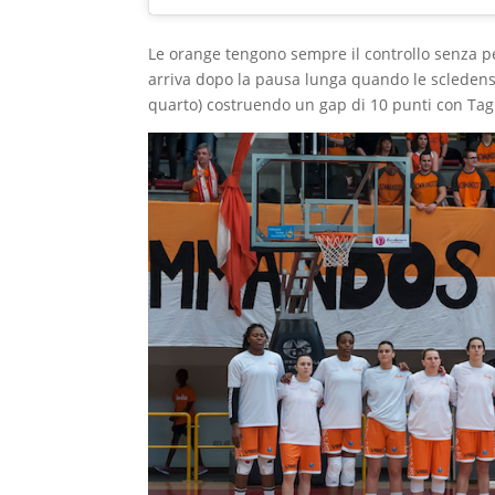
Le orange tengono sempre il controllo senza pe
arriva dopo la pausa lunga quando le scledensi 
quarto) costruendo un gap di 10 punti con Tag