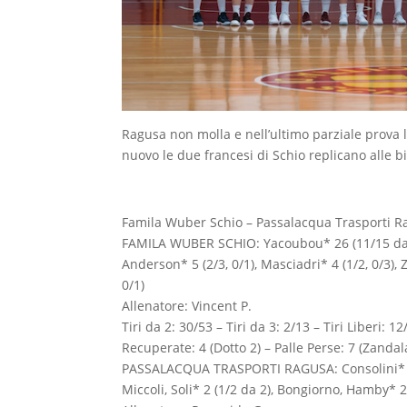
Ragusa non molla e nell’ultimo parziale prova 
nuovo le due francesi di Schio replicano alle bi
Famila Wuber Schio – Passalacqua Trasporti Rag
FAMILA WUBER SCHIO: Yacoubou* 26 (11/15 da 2), 
Anderson* 5 (2/3, 0/1), Masciadri* 4 (1/2, 0/3), 
0/1)
Allenatore: Vincent P.
Tiri da 2: 30/53 – Tiri da 3: 2/13 – Tiri Liberi: 
Recuperate: 4 (Dotto 2) – Palle Perse: 7 (Zandal
PASSALACQUA TRASPORTI RAGUSA: Consolini* 8 (4/8,
Miccoli, Soli* 2 (1/2 da 2), Bongiorno, Hamby* 2