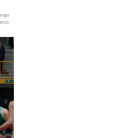
lungo
terzo