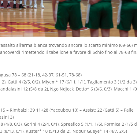
l’assalto all’arma bianca trovando ancora lo scarto minimo (69-66) 
ancoverdi rimettendo il tabellone a favore di Schio fino al 78-68 fin
usa 78 – 68 (21-18, 42-37, 61-51, 78-68)
Gatti 4 (2/5, 0/2), Miyem* 17 (6/11, 1/1), Tagliamento 3 (1/2 da 3)
Zandalasini 12 (5/8 da 2), Ngo Ndjock, Dotto* 6 (3/6, 0/3), Macchi 1 (0
12/15 – Rimbalzi: 39 11+28 (Yacoubou 10) – Assist: 22 (Gatti 5) – Palle
asini 3)
 0/3), Gorini 4 (2/4, 0/1), Spreafico 5 (1/1, 1/6), Formica 2 (1/5 d
3 (8/13, 0/1), Kuster* 10 (5/13 da 2), Ndour Gueye* 14 (4/7, 2/5)