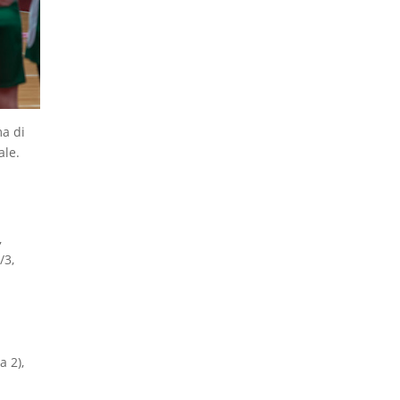
ma di
ale.
,
/3,
a 2),