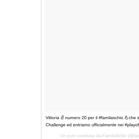
Vittoria ✌️ numero 20 per il #familaschio 💪che
Challenge ed entriamo ufficialmente nei #playoff
Un post condiviso da
FamilaSchio
(@fam