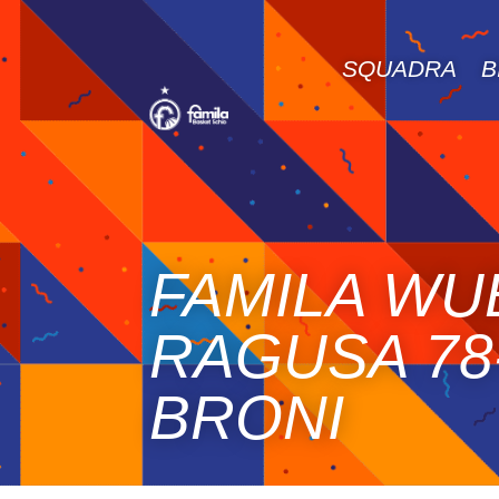
SQUADRA
B
FAMILA WU
RAGUSA 78-
BRONI