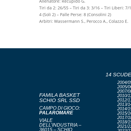
Allenatore: Recupido G.
Tiri da 2: 26/55 – Tiri da 3: 3/16 – Tiri Liberi: 
4 (Soli 2) – Palle Perse: 8 (Consolini 2)
Arbitri: Wassermann S., Perocco A., Colazzo E.
14 SCUDE
2004/05
2005/06
2007/08
FAMILA BASKET
2010/11
SCHIO SRL SSD
2012/13
2013/14
CAMPO DI GIOCO:
2014/15
PALAROMARE
2015/16
2017/18
VIALE
2018/19
DELL’INDUSTRIA –
2021/22
36015 – SCHIO
2022/23