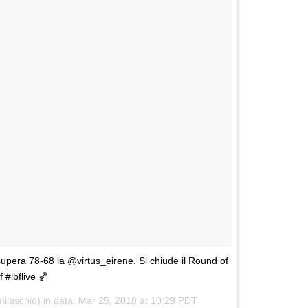
 supera 78-68 la @virtus_eirene. Si chiude il Round of
 #lbflive 🏀
ilaschio) in data:
Mar 25, 2018 at 10:29 PDT