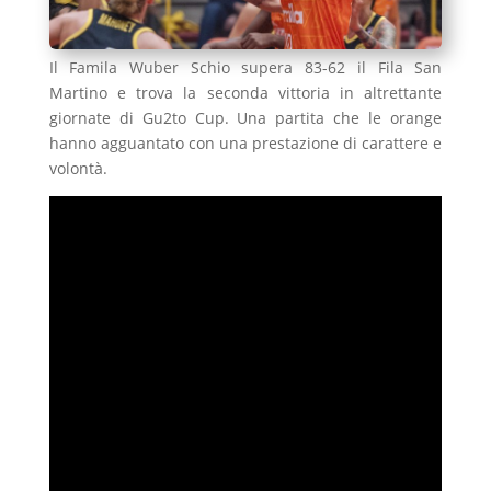
Il Famila Wuber Schio supera 83-62 il Fila San
Martino e trova la seconda vittoria in altrettante
giornate di Gu2to Cup. Una partita che le orange
hanno agguantato con una prestazione di carattere e
volontà.