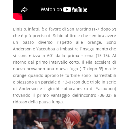
L’inizio, infatti, è a favore di San Martino (1-7 dopo 5′)
che è più preciso di Schio al tiro e che sembra avere
un passo diverso rispetto alle orange. Sono
Anderson e Yacoubou a imbastire l’inseguimento che
si concretizza a 60” dalla prima sirena (15-15). Al
ritorno dal primo intervallo corto, il Fila accelera di
nuovo provando una nuova fuga (+7 dopo 3′) ma le
orange quando aprono le turbine sono inarrestabili
e piazzano un parziale di 13-0 (con due triple in serie
di Anderson e i giochi sottocanestro di Yacoubou)
trovando il primo vantaggio dell’incontro (36-32) a
ridosso della pausa lunga.