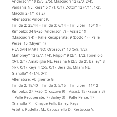
Anderson* 19 (5/5, 2/5), Masciadri 12 (2/3, 2/4),
Vaidanis NE, Ress* 5 (1/1, 0/1), Dotto* 12 (4/11, 1/2),
Macchi 2 (1/1 da 2)
Allenatore: Vincent P.
Tiri da 2: 25/44 – Tiri da 3: 6/14 – Tiri Liberi: 15/19 –
Rimbalzi: 34 8+26 (Anderson 7) – Assist: 19
(Masciadri 4) – Palle Recuperate: 9 (Dotto 4) – Palle
Perse: 15 (Miyem 4)
FILA SAN MARTINO: Oroszova* 13 (5/9, 1/2),
Mahoney* 12 (2/7, 1/4), Filippi* 9 (2/4, 1/2), Tonello 6
(0/1, 2/4), Amabiglia NE, Fassina 6 (2/3 da 2), Bailey* 8
(4/7, 0/1), Keys 4 (2/5, 0/1), Beraldo, Milani NE,
Gianolla* 4 (1/4, 0/1)
Allenatore: Abignente G.
Tiri da 2: 18/40 – Tiri da 3: 5/15 – Tiri Liberi: 11/12 –
Rimbalzi: 27 7+20 (Oroszova 9) – Assist: 15 (Fassina 3)
– Palle Recuperate: 7 (Bailey 3) – Palle Perse: 17
(Gianolla 7) – Cinque Falli: Bailey, Keys
Arbitri: Rudellat M., Capozziello D., Restuccia V.