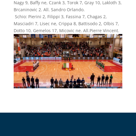
Nagy 9, Baffy ne, Czank 3, Torok 7, Gray 10, Lakloth 3,
Brcaninovic 2. All. Sandro Orlando.
Schio: Pierini 2, Filippi 3, Fassina 7, Chagas 2,
Masciadri 7, Lisec ne, Crippa 8, Battisodo 2, Olbis 7,
Dotto 10, Gemelos 17, Micovic ne. All.Pierre Vincent.