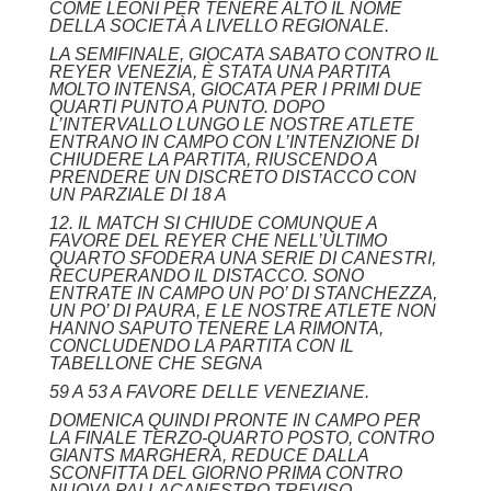
COME LEONI PER TENERE ALTO IL NOME
DELLA SOCIETÀ A LIVELLO REGIONALE.
LA SEMIFINALE, GIOCATA SABATO CONTRO IL
REYER VENEZIA, È STATA UNA PARTITA
MOLTO INTENSA, GIOCATA PER I PRIMI DUE
QUARTI PUNTO A PUNTO. DOPO
L’INTERVALLO LUNGO LE NOSTRE ATLETE
ENTRANO IN CAMPO CON L’INTENZIONE DI
CHIUDERE LA PARTITA, RIUSCENDO A
PRENDERE UN DISCRETO DISTACCO CON
UN PARZIALE DI 18 A
12. IL MATCH SI CHIUDE COMUNQUE A
FAVORE DEL REYER CHE NELL’ULTIMO
QUARTO SFODERA UNA SERIE DI CANESTRI,
RECUPERANDO IL DISTACCO. SONO
ENTRATE IN CAMPO UN PO’ DI STANCHEZZA,
UN PO’ DI PAURA, E LE NOSTRE ATLETE NON
HANNO SAPUTO TENERE LA RIMONTA,
CONCLUDENDO LA PARTITA CON IL
TABELLONE CHE SEGNA
59 A 53 A FAVORE DELLE VENEZIANE.
DOMENICA QUINDI PRONTE IN CAMPO PER
LA FINALE TERZO-QUARTO POSTO, CONTRO
GIANTS MARGHERA, REDUCE DALLA
SCONFITTA DEL GIORNO PRIMA CONTRO
NUOVA PALLACANESTRO TREVISO.