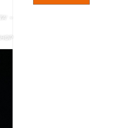
TA’
SHOP