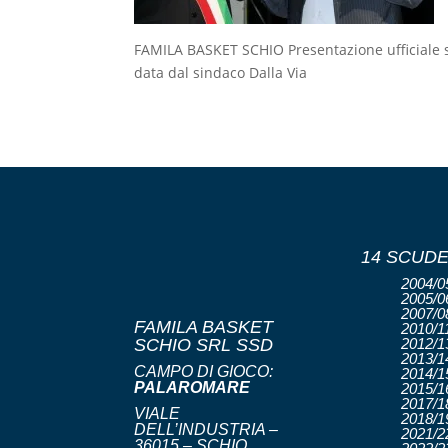
FAMILA BASKET SCHIO Presentazione ufficiale st
data dal sindaco Dalla Via
14 SCUDE
2004/05
2005/06
2007/08
FAMILA BASKET
2010/11
SCHIO SRL SSD
2012/13
2013/14
CAMPO DI GIOCO:
2014/15
PALAROMARE
2015/16
2017/18
VIALE
2018/19
DELL’INDUSTRIA –
2021/22
36015 – SCHIO