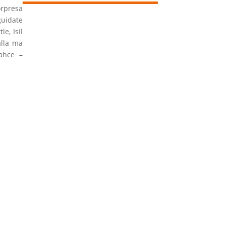
orpresa
guidate
e, Isil
alla ma
bahce –