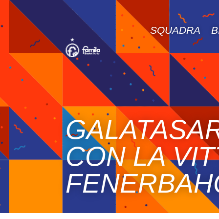
SQUADRA
B
GALATASAR
CON LA VI
FENERBAH