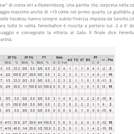
r” di scena ieri a Ekaterinburg. Una partita che, sorpresa nella s
taggio massimo anche di +19 come nel primo quarto. Le gialloblu 
lle Yacobou hanno sempre subito l’inerzia imposta da Sancho Littl
 tutta in salita, Fenerbahce è riuscita a portarsi sul -2 a 6′ d
ssaggio e consegnato la vittoria al Gala. Il finale dice Fener
artita.