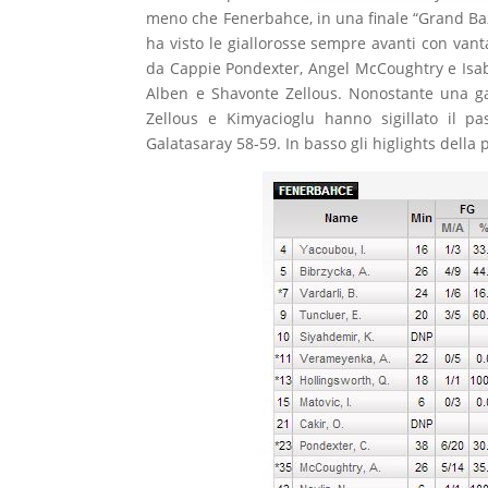
meno che Fenerbahce, in una finale “Grand Baza
ha visto le giallorosse sempre avanti con van
da Cappie Pondexter, Angel McCoughtry e Isabe
Alben e Shavonte Zellous. Nonostante una gara
Zellous e Kimyacioglu hanno sigillato il pa
Galatasaray 58-59. In basso gli higlights della p