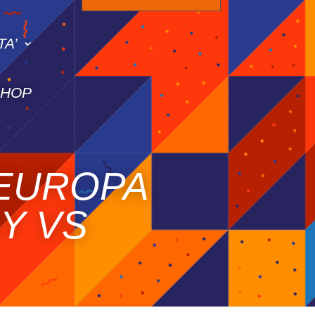
TA’
SHOP
’EUROPA
Y VS