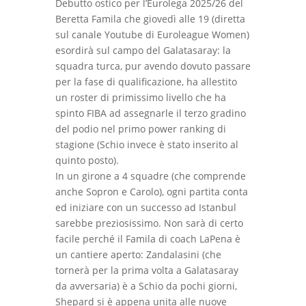
Debutto ostico per l’Eurolega 2025/26 del
Beretta Famila che giovedì alle 19 (diretta
sul canale Youtube di Euroleague Women)
esordirà sul campo del Galatasaray: la
squadra turca, pur avendo dovuto passare
per la fase di qualificazione, ha allestito
un roster di primissimo livello che ha
spinto FIBA ad assegnarle il terzo gradino
del podio nel primo power ranking di
stagione (Schio invece è stato inserito al
quinto posto).
In un girone a 4 squadre (che comprende
anche Sopron e Carolo), ogni partita conta
ed iniziare con un successo ad Istanbul
sarebbe preziosissimo. Non sarà di certo
facile perché il Famila di coach LaPena è
un cantiere aperto: Zandalasini (che
tornerà per la prima volta a Galatasaray
da avversaria) è a Schio da pochi giorni,
Shepard si è appena unita alle nuove