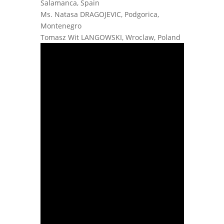
Salamanca, Spain
Ms. Natasa DRAGOJEVIC, Podgorica,
Montenegro
Tomasz Wit LANGOWSKI, Wroclaw, Poland