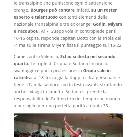
le transalpine che puniscono ogni disattenzione
orange.
Bourges può contare
, infatti,
su un roster
esperto e talentuoso
con tanti elementi della
nazionale transalpina e tre ex orange:
Godin, Miyem
e Yacoubou
. Al 7’ Guapo vola in contropiede per il
10-15 ospite, risponde capitan Dotto con la tripla del
-4 ma sulla sirena Miyem fissa il punteggio sul 15-22.
Come contro Valencia,
Schio si desta nel secondo
quarto.
Le triple di Crippa e Sottana limano lo
svantaggio e poi la professoressa
Gruda sale in
cattedra
: al 18’ tocca già la doppia cifra personale e
tiene il Famila sempre con la testa avanti, sfruttando
anche i viaggi in lunetta. Sottana si prende la
responsabilità dell’ultimo tiro del tempo che manda
a bersaglio per una perfetta parità a quota 35.