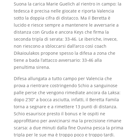
Suona la carica Marie Guelich al rientro in campo: la
tedesca è precisa nelle giocate e riporta Valencia
sotto la doppia cifra di distacco. Ma il Beretta è
lucido e riesce sempre a mantenere le avversarie a
distanza con Gruda e ancora Keys che firma la
seconda tripla di serata: 33-46. Le iberiche, invece,
non riescono a sbloccarsi dall’arco così coach
Dikaioulakos propone spesso la difesa a zona che
tiene a bada l’attacco avversario: 33-46 alla
penultima sirena.
Difesa allungata a tutto campo per Valencia che
prova a rientrare costringendo Schio a sanguinose
palle perse che vengono rimediate ancora da Laksa:
dopo 2’30” a bocca asciutta, infatti, il Beretta Famila
torna a segnare e a rimettere 13 punti di distanza.
Schio esaurisce presto il bonus e le ospiti ne
approfittano per avvicinarsi ma la precisione rimane
scarsa: a due minuti dalla fine Ouvina pesca la prima
tripla per le sue ma è troppo poco e troppo tardi.