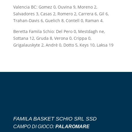
Valencia BC: Gomez 0, Ouvina 9, Moreno 2,
Salvadores 3, Casas 2, Romero 2, Carrera 6, Gil 6,
Trahan-Davis 6, Guelich 8, Contell 0, Raman 4.
Beretta Famila Schio: Del Pero 0, Mestdagh ne,
Sottana 12, Gruda 8, Verona 0, Crippa 0,
Grigalauskyte 2, Andrè 0, Dotto 5, Keys 10, Laksa 19
FAMILA BASKET SCHIO SRL SSD
CAMPO DI GIOCO:
PALAROMARE