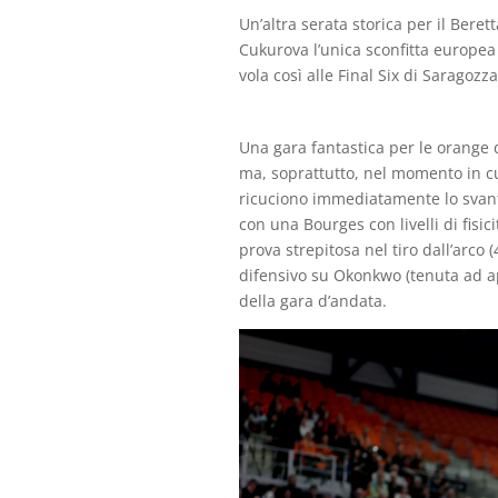
Un’altra serata storica per il Beret
Cukurova l’unica sconfitta europea
vola così alle Final Six di Saragozza
Una gara fantastica per le orange
ma, soprattutto, nel momento in cu
ricuciono immediatamente lo svanta
con una Bourges con livelli di fisic
prova strepitosa nel tiro dall’arco 
difensivo su Okonkwo (tenuta ad ap
della gara d’andata.