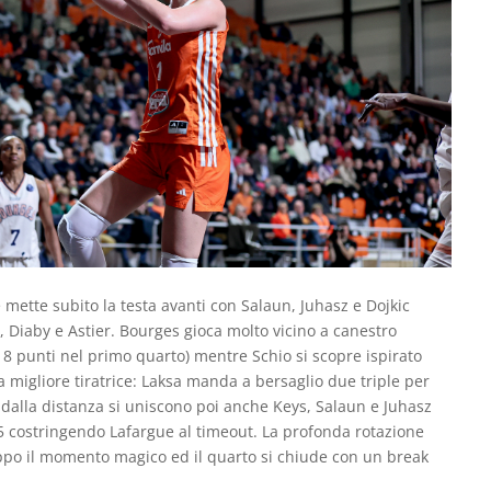
mette subito la testa avanti con Salaun, Juhasz e Dojkic
 Diaby e Astier. Bourges gioca molto vicino a canestro
 8 punti nel primo quarto) mentre Schio si scopre ispirato
ua migliore tiratrice: Laksa manda a bersaglio due triple per
ro dalla distanza si uniscono poi anche Keys, Salaun e Juhasz
25 costringendo Lafargue al timeout. La profonda rotazione
po il momento magico ed il quarto si chiude con un break