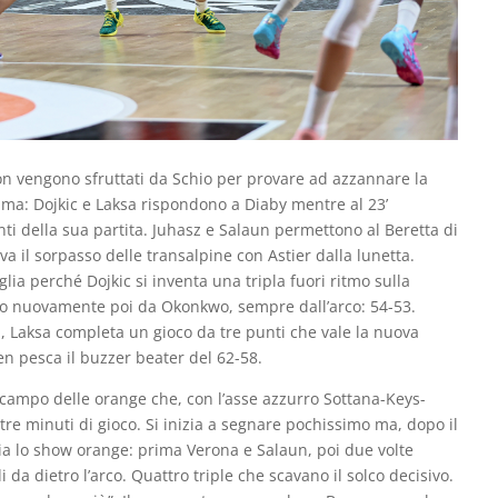
on vengono sfruttati da Schio per provare ad azzannare la
ima: Dojkic e Laksa rispondono a Diaby mentre al 23’
ti della sua partita. Juhasz e Salaun permettono al Beretta di
iva il sorpasso delle transalpine con Astier dalla lunetta.
glia perché Dojkic si inventa una tripla fuori ritmo sulla
ato nuovamente poi da Okonkwo, sempre dall’arco: 54-53.
, Laksa completa un gioco da tre punti che vale la nuova
en pesca il buzzer beater del 62-58.
n campo delle orange che, con l’asse azzurro Sottana-Keys-
tre minuti di gioco. Si inizia a segnare pochissimo ma, dopo il
zia lo show orange: prima Verona e Salaun, poi due volte
 da dietro l’arco. Quattro triple che scavano il solco decisivo.