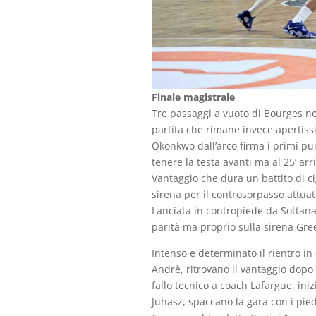
Finale magistrale
Tre passaggi a vuoto di Bourges n
partita che rimane invece apertiss
Okonkwo dall’arco firma i primi pun
tenere la testa avanti ma al 25’ arr
Vantaggio che dura un battito di ci
sirena per il controsorpasso attu
Lanciata in contropiede da Sottana
parità ma proprio sulla sirena Gre
Intenso e determinato il rientro i
Andrè, ritrovano il vantaggio dopo 
fallo tecnico a coach Lafargue, ini
Juhasz, spaccano la gara con i piedi