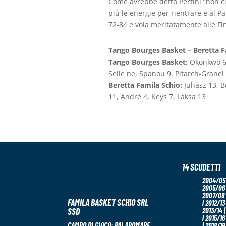
Come avrebbe detto Pertini “non c
più le energie per rientrare e al Pa
72-84 e vola meritatamente alle Fin
Tango Bourges Basket – Beretta F
Tango Bourges Basket:
Okonkwo 6, 
Selle ne, Spanou 9, Pitarch-Granel
Beretta Famila Schio:
Juhasz 13, B
11, Andrè 4, Keys 7, Laksa 13
14 SCUDETTI
2004/05 
2005/06 
2007/08 
FAMILA BASKET SCHIO SRL
| 2012/13 
SSD
2013/14 |
| 2015/16
CAMPO DI GIOCO:
PALAROMARE
| 2018/19 