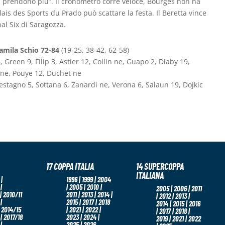
i prendono più”. Il cronometro corre veloce, Bourges non ha
lais des Sports du Prado può scattare la festa. Il Beretta vince
al Six di Saragozza.
amila Schio 72-84
(19-25, 38-42, 62-58)
Green 9, Filip 3, Astier 12, Collin ne, Guapo 2, Diaby 19,
 ne, Pouye 12, Duchet ne
estagno 5, Sottana 6, Zanardi ne, Verona 6, Salaun 19, Dojkic
17 COPPA ITALIA
14 SUPERCOPPA
ITALIANA
|
1996 | 1999 | 2004
|
| 2005 | 2010 |
2005 | 2006 | 2011
| 2010/11
2011 | 2013 | 2014 |
| 2012 | 2013 |
|
2015 | 2017 | 2018
2014 | 2015 | 2016
 2014/15
| 2021 | 2022 |
| 2017 | 2018 |
 | 2017/18
2023 | 2024 |
2019 | 2021 | 2022
|
2025 | 2026