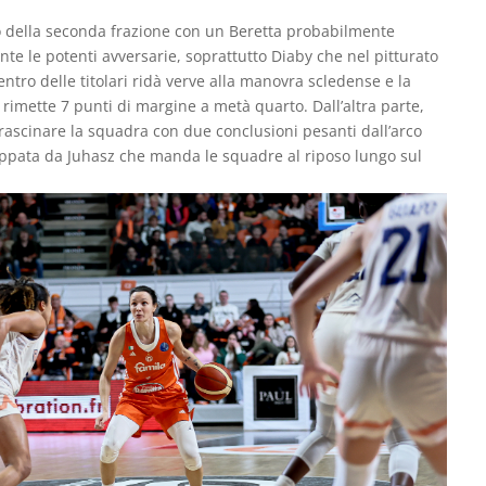
io della seconda frazione con un Beretta probabilmente
te le potenti avversarie, soprattutto Diaby che nel pitturato
rientro delle titolari ridà verve alla manovra scledense e la
rimette 7 punti di margine a metà quarto. Dall’altra parte,
a trascinare la squadra con due conclusioni pesanti dall’arco
oppata da Juhasz che manda le squadre al riposo lungo sul