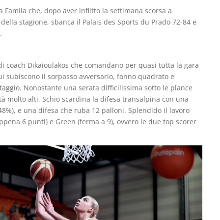
ta Famila che, dopo aver inflitto la settimana scorsa a
 della stagione, sbanca il Palais des Sports du Prado 72-84 e
.
 di coach Dikaioulakos che comandano per quasi tutta la gara
i subiscono il sorpasso avversario, fanno quadrato e
ggio. Nonostante una serata difficilissima sotto le plance
ità molto alti, Schio scardina la difesa transalpina con una
(48%), e una difesa che ruba 12 palloni. Splendido il lavoro
pena 6 punti) e Green (ferma a 9), ovvero le due top scorer